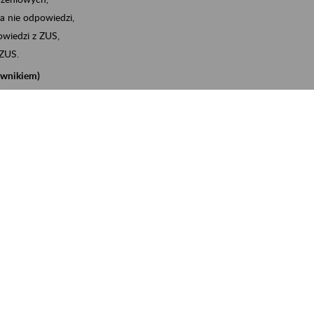
a nie odpowiedzi,
wiedzi z ZUS,
 ZUS.
cownikiem)
e na koncie w ZUS,
onta ubezpieczonego,
nych zwolnieniach lekarskich - e-ZLA
iębiorcą)
, za pomocą której m.in. zgłosisz pracownika do
 dokumenty rozliczeniowe z wykorzystaniem danych z bazy
iadczenia o niezaleganiu i odebrać go na eZUS,
swoich pracowników - e-ZLA
11A, czyli informacji o dochodach uzyskanych od ZUS lub
o obliczenia podatku przez ZUS,