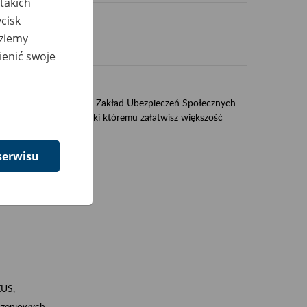
takich
cisk
dziemy
ienić swoje
sług świadczonych przez Zakład Ubezpieczeń Społecznych.
jest portal eZUS, dzięki któremu załatwisz większość
serwisu
ZUS,
zeniowych,