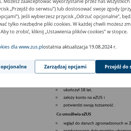
es. Możesz zaakceptować wykorzystanie przez nas wszystkich 
dzaj wydarzenia
Szkolenia
ycisk „Przejdź do serwisu”) lub dostosować swoje zgody (przy
opcjami”). Jeśli wybierzesz przycisk „Odrzuć opcjonalne”, bę
szar merytoryczny
obsługa klientów
ać tylko niezbędne pliki cookies. W każdej chwili możesz zm
 Aby to zrobić, kliknij „Ustawienia plików cookies” w stopce.
is wydarzenia
Platforma Usług Elektronicznych eZUS
to narzędzie, które ułatwia dostęp do u
okies dla www.zus.pl
ostatnia aktualizacja 19.08.2024 r.
Jednym z jego najważniejszych elementów 
spraw przez Internet.
 opcjonalne
Zarządzaj opcjami
Przejdź do 
Kto może skorzystać z eZUS
Każdy klient, który:
ukończył 18 lat,
założy konto na eZUS i
potwierdzi swoją tożsamość.
Co umożliwia eZUS
wgląd do danych zgromadzonych w 
przekazywanie dokumentów ubezpiec