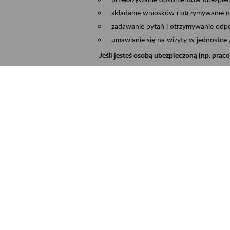
składanie wniosków i otrzymywanie n
zadawanie pytań i otrzymywanie odpo
umawianie się na wizyty w jednostce
Jeśli jesteś osobą ubezpieczoną (np. pra
możesz sprawdzić swoje dane zapisan
masz dostęp do informacji o stanie k
masz dostęp do informacji o wystawio
Jeśli jesteś płatnikiem składek (np. przeds
możesz skorzystać z aplikacji ePłatnik
ubezpieczeń, wypełnisz i przekażesz
ZUS,
możesz złożyć wniosek o wydanie zaśw
masz dostęp do zwolnień lekarskich 
Jeśli jesteś świadczeniobiorcą
masz dostęp m.in. do formularza PIT 
do formularza PIT 40A, czyli roczneg