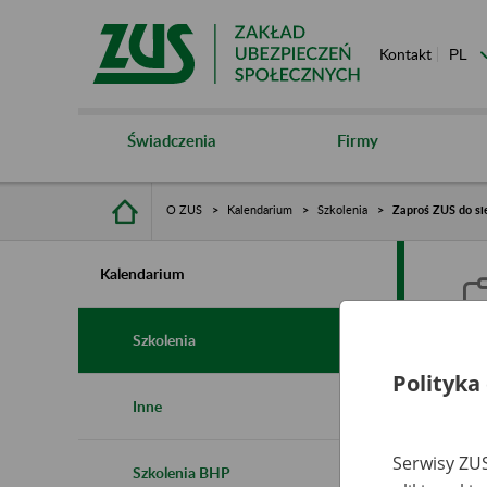
Kontakt
Świadczenia
Firmy
O ZUS
Kalendarium
Szkolenia
Zaproś ZUS do sie
Kalendarium
Szkolenia
Polityka
Z
Inne
s
Serwisy ZUS
Szkolenia BHP