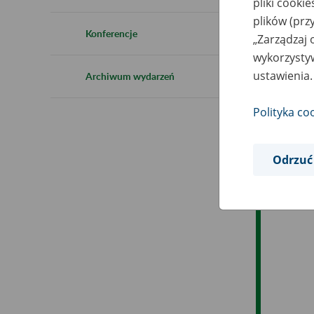
pliki cooki
Ro
plików (prz
Konferencje
„Zarządzaj 
Ob
wykorzystyw
ustawienia.
Archiwum wydarzeń
Op
Polityka co
Odrzuć