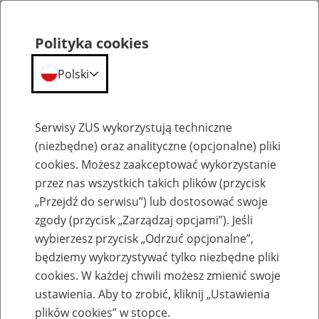
Polityka cookies
Polski
Menu
Szukaj
Serwisy ZUS wykorzystują techniczne
(niezbędne) oraz analityczne (opcjonalne) pliki
cookies. Możesz zaakceptować wykorzystanie
Szkolenia
przez nas wszystkich takich plików (przycisk
„Przejdź do serwisu”) lub dostosować swoje
zgody (przycisk „Zarządzaj opcjami”). Jeśli
wybierzesz przycisk „Odrzuć opcjonalne”,
będziemy wykorzystywać tylko niezbędne pliki
cookies. W każdej chwili możesz zmienić swoje
Zaproś ZUS do siebie - zakładanie profili
ustawienia. Aby to zrobić, kliknij „Ustawienia
eZUS w siedzibie Twojej firmy
plików cookies” w stopce.