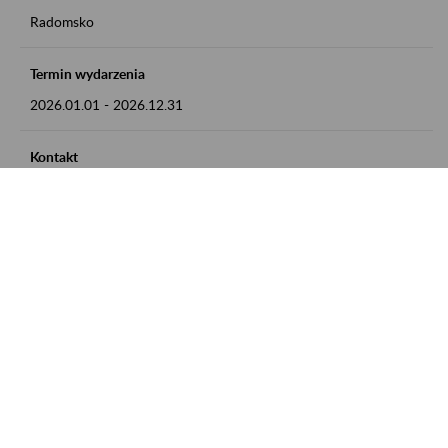
Radomsko
Termin wydarzenia
2026.01.01
-
2026.12.31
Kontakt
zgłoszenia przyjmujemy w godz. 8:00 - 15:00 pod numerem
telefonu 44 685 33 50
Zobacz także
Zaproś ZUS do siebie: Aktywni 50+