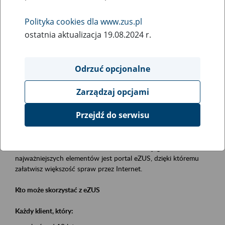
Polityka cookies dla www.zus.pl
Rodzaj wydarzenia
ostatnia aktualizacja 19.08.2024 r.
Szkolenia
Obszar merytoryczny
Odrzuć opcjonalne
obsługa klientów
Zarządzaj opcjami
Opis wydarzenia
Przejdź do serwisu
Platforma Usług Elektronicznych eZUS
to narzędzie, które ułatwia dostęp do usług świadczonych przez
Zakład Ubezpieczeń Społecznych. Jednym z jego
najważniejszych elementów jest portal eZUS, dzięki któremu
załatwisz większość spraw przez Internet.
Kto może skorzystać z eZUS
Każdy klient, który: