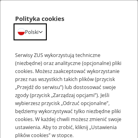
Polityka cookies
Polski
Menu
Szukaj
Serwisy ZUS wykorzystują techniczne
(niezbędne) oraz analityczne (opcjonalne) pliki
cookies. Możesz zaakceptować wykorzystanie
Szkolenia
przez nas wszystkich takich plików (przycisk
„Przejdź do serwisu”) lub dostosować swoje
zgody (przycisk „Zarządzaj opcjami”). Jeśli
wybierzesz przycisk „Odrzuć opcjonalne”,
będziemy wykorzystywać tylko niezbędne pliki
cookies. W każdej chwili możesz zmienić swoje
Zaproś ZUS do siebie - zakładanie profili
ustawienia. Aby to zrobić, kliknij „Ustawienia
eZUS w siedzibie Twojej firmy
plików cookies” w stopce.