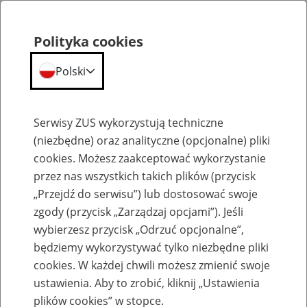
Polityka cookies
Polski
Menu
Szukaj
Serwisy ZUS wykorzystują techniczne
(niezbędne) oraz analityczne (opcjonalne) pliki
cookies. Możesz zaakceptować wykorzystanie
Szkolenia
przez nas wszystkich takich plików (przycisk
„Przejdź do serwisu”) lub dostosować swoje
zgody (przycisk „Zarządzaj opcjami”). Jeśli
wybierzesz przycisk „Odrzuć opcjonalne”,
będziemy wykorzystywać tylko niezbędne pliki
cookies. W każdej chwili możesz zmienić swoje
Zaproś ZUS do siebie - zakładanie profili
ustawienia. Aby to zrobić, kliknij „Ustawienia
eZUS w siedzibie Twojej firmy
plików cookies” w stopce.