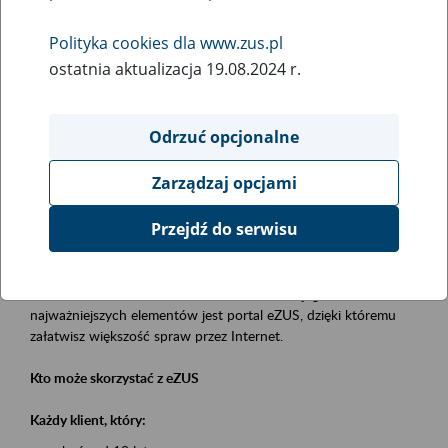
Polityka cookies dla www.zus.pl
Rodzaj wydarzenia
ostatnia aktualizacja 19.08.2024 r.
Szkolenia
Obszar merytoryczny
Odrzuć opcjonalne
obsługa klientów
Zarządzaj opcjami
Opis wydarzenia
Przejdź do serwisu
Platforma Usług Elektronicznych eZUS
to narzędzie, które ułatwia dostęp do usług świadczonych przez
Zakład Ubezpieczeń Społecznych. Jednym z jego
najważniejszych elementów jest portal eZUS, dzięki któremu
załatwisz większość spraw przez Internet.
Kto może skorzystać z eZUS
Każdy klient, który: