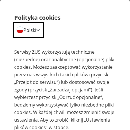
Polityka cookies
Polski
Menu
Szukaj
Serwisy ZUS wykorzystują techniczne
(niezbędne) oraz analityczne (opcjonalne) pliki
cookies. Możesz zaakceptować wykorzystanie
Szkolenia
przez nas wszystkich takich plików (przycisk
„Przejdź do serwisu”) lub dostosować swoje
zgody (przycisk „Zarządzaj opcjami”). Jeśli
wybierzesz przycisk „Odrzuć opcjonalne”,
będziemy wykorzystywać tylko niezbędne pliki
cookies. W każdej chwili możesz zmienić swoje
Zaproś ZUS do siebie - zakładanie profili
ustawienia. Aby to zrobić, kliknij „Ustawienia
eZUS w siedzibie Twojej firmy
plików cookies” w stopce.