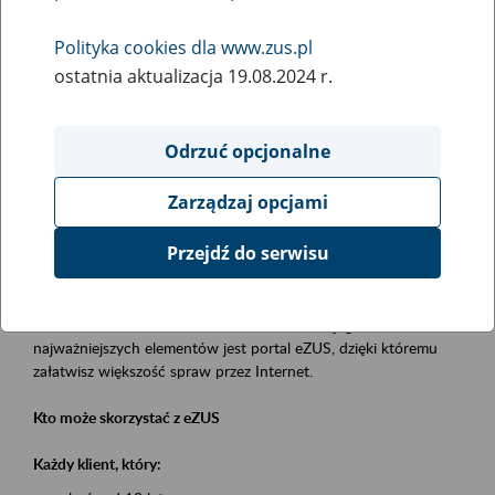
Polityka cookies dla www.zus.pl
Rodzaj wydarzenia
ostatnia aktualizacja 19.08.2024 r.
Szkolenia
Obszar merytoryczny
Odrzuć opcjonalne
obsługa klientów
Zarządzaj opcjami
Opis wydarzenia
Przejdź do serwisu
Platforma Usług Elektronicznych eZUS
to narzędzie, które ułatwia dostęp do usług świadczonych przez
Zakład Ubezpieczeń Społecznych. Jednym z jego
najważniejszych elementów jest portal eZUS, dzięki któremu
załatwisz większość spraw przez Internet.
Kto może skorzystać z eZUS
Każdy klient, który: