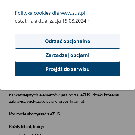
Polityka cookies dla www.zus.pl
Rodzaj wydarzenia
ostatnia aktualizacja 19.08.2024 r.
Szkolenia
Obszar merytoryczny
Odrzuć opcjonalne
obsługa klientów
Zarządzaj opcjami
Opis wydarzenia
Przejdź do serwisu
Platforma Usług Elektronicznych eZUS
to narzędzie, które ułatwia dostęp do usług świadczonych przez
Zakład Ubezpieczeń Społecznych. Jednym z jego
najważniejszych elementów jest portal eZUS, dzięki któremu
załatwisz większość spraw przez Internet.
Kto może skorzystać z eZUS
Każdy klient, który: