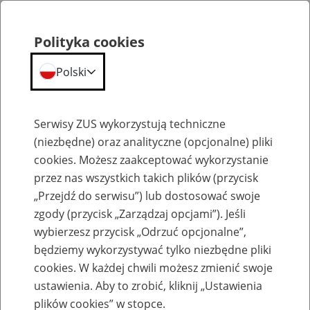
Polityka cookies
Polski
Menu
Szukaj
Serwisy ZUS wykorzystują techniczne
(niezbędne) oraz analityczne (opcjonalne) pliki
cookies. Możesz zaakceptować wykorzystanie
Szkolenia
przez nas wszystkich takich plików (przycisk
„Przejdź do serwisu”) lub dostosować swoje
zgody (przycisk „Zarządzaj opcjami”). Jeśli
wybierzesz przycisk „Odrzuć opcjonalne”,
będziemy wykorzystywać tylko niezbędne pliki
cookies. W każdej chwili możesz zmienić swoje
Zaproś ZUS do siebie - zakładanie profili
ustawienia. Aby to zrobić, kliknij „Ustawienia
eZUS w siedzibie Twojej firmy
plików cookies” w stopce.