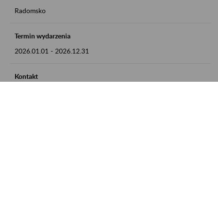
Radomsko
Termin wydarzenia
2026.01.01
-
2026.12.31
Kontakt
zgłoszenia przyjmujemy w godz. 8:00 - 15:00 pod numerem
telefonu 44 685 33 50
Zobacz także
Zaproś ZUS do siebie: Aktywni 50+