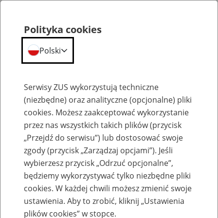
Polityka cookies
Polski
Menu
Szukaj
Serwisy ZUS wykorzystują techniczne
(niezbędne) oraz analityczne (opcjonalne) pliki
cookies. Możesz zaakceptować wykorzystanie
Szkolenia
przez nas wszystkich takich plików (przycisk
„Przejdź do serwisu”) lub dostosować swoje
zgody (przycisk „Zarządzaj opcjami”). Jeśli
wybierzesz przycisk „Odrzuć opcjonalne”,
będziemy wykorzystywać tylko niezbędne pliki
cookies. W każdej chwili możesz zmienić swoje
Zaproś ZUS do siebie - zakładanie profili
ustawienia. Aby to zrobić, kliknij „Ustawienia
eZUS w siedzibie Twojej firmy
plików cookies” w stopce.