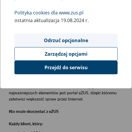
Polityka cookies dla www.zus.pl
Rodzaj wydarzenia
ostatnia aktualizacja 19.08.2024 r.
Szkolenia
Obszar merytoryczny
Odrzuć opcjonalne
obsługa klientów
Zarządzaj opcjami
Opis wydarzenia
Przejdź do serwisu
Platforma Usług Elektronicznych eZUS
to narzędzie, które ułatwia dostęp do usług świadczonych przez
Zakład Ubezpieczeń Społecznych. Jednym z jego
najważniejszych elementów jest portal eZUS, dzięki któremu
załatwisz większość spraw przez Internet.
Kto może skorzystać z eZUS
Każdy klient, który: