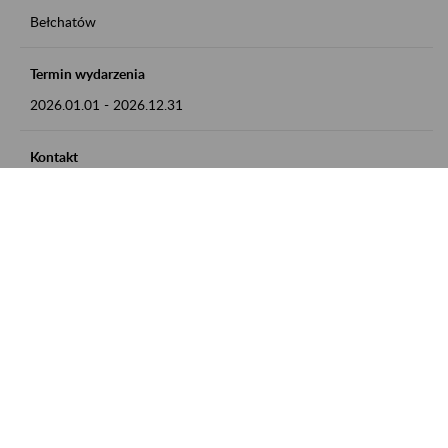
Bełchatów
Termin wydarzenia
2026.01.01
-
2026.12.31
Kontakt
zgłoszenia przyjmujemy w godz. 8:00 - 15:00, pod numerem
telefonu: 44 635 62 54
Zobacz także
Zaproś ZUS do siebie: Aktywni 50+