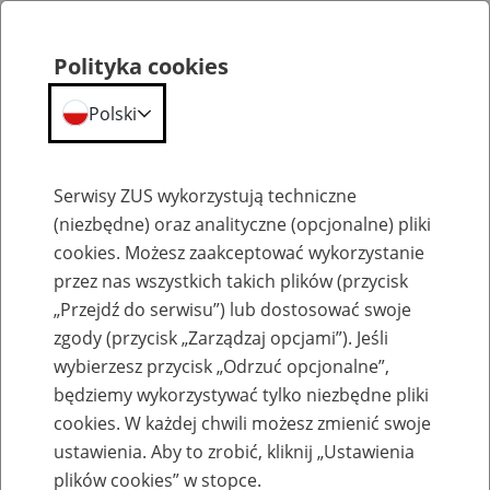
Polityka cookies
Polski
Menu
Szukaj
Serwisy ZUS wykorzystują techniczne
(niezbędne) oraz analityczne (opcjonalne) pliki
cookies. Możesz zaakceptować wykorzystanie
Szkolenia
przez nas wszystkich takich plików (przycisk
„Przejdź do serwisu”) lub dostosować swoje
zgody (przycisk „Zarządzaj opcjami”). Jeśli
wybierzesz przycisk „Odrzuć opcjonalne”,
będziemy wykorzystywać tylko niezbędne pliki
cookies. W każdej chwili możesz zmienić swoje
Zaproś ZUS do siebie - zakładanie profili
ustawienia. Aby to zrobić, kliknij „Ustawienia
eZUS w siedzibie Twojej firmy
plików cookies” w stopce.