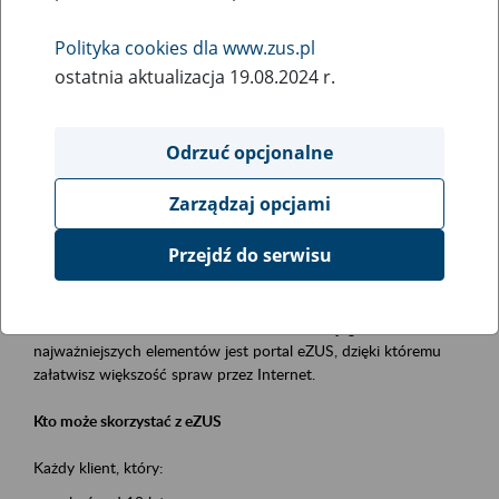
Polityka cookies dla www.zus.pl
Rodzaj wydarzenia
ostatnia aktualizacja 19.08.2024 r.
Szkolenia
Obszar merytoryczny
Odrzuć opcjonalne
obsługa klientów
Zarządzaj opcjami
Opis wydarzenia
Przejdź do serwisu
Platforma Usług Elektronicznych ZUS eZUS
to narzędzie, które ułatwia dostęp do usług świadczonych przez
Zakład Ubezpieczeń Społecznych. Jednym z jego
najważniejszych elementów jest portal eZUS, dzięki któremu
załatwisz większość spraw przez Internet.
Kto może skorzystać z eZUS
Każdy klient, który: