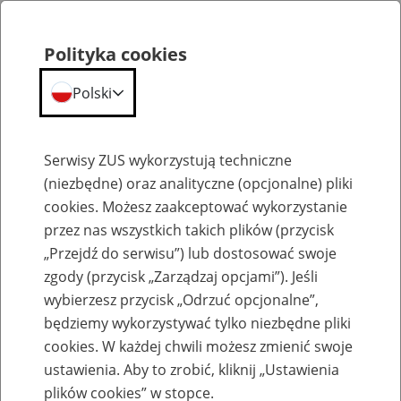
Polityka cookies
Polski
Menu
Szukaj
Serwisy ZUS wykorzystują techniczne
(niezbędne) oraz analityczne (opcjonalne) pliki
cookies. Możesz zaakceptować wykorzystanie
Szkolenia
przez nas wszystkich takich plików (przycisk
„Przejdź do serwisu”) lub dostosować swoje
zgody (przycisk „Zarządzaj opcjami”). Jeśli
wybierzesz przycisk „Odrzuć opcjonalne”,
będziemy wykorzystywać tylko niezbędne pliki
cookies. W każdej chwili możesz zmienić swoje
Zaproś ZUS do siebie - zakładanie profili
ustawienia. Aby to zrobić, kliknij „Ustawienia
eZUS w siedzibie Twojej firmy
plików cookies” w stopce.