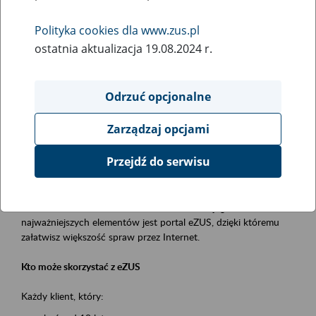
Polityka cookies dla www.zus.pl
Rodzaj wydarzenia
ostatnia aktualizacja 19.08.2024 r.
Szkolenia
Obszar merytoryczny
Odrzuć opcjonalne
obsługa klientów
Zarządzaj opcjami
Opis wydarzenia
Przejdź do serwisu
Platforma Usług Elektronicznych ZUS eZUS
to narzędzie, które ułatwia dostęp do usług świadczonych przez
Zakład Ubezpieczeń Społecznych. Jednym z jego
najważniejszych elementów jest portal eZUS, dzięki któremu
załatwisz większość spraw przez Internet.
Kto może skorzystać z eZUS
Każdy klient, który: