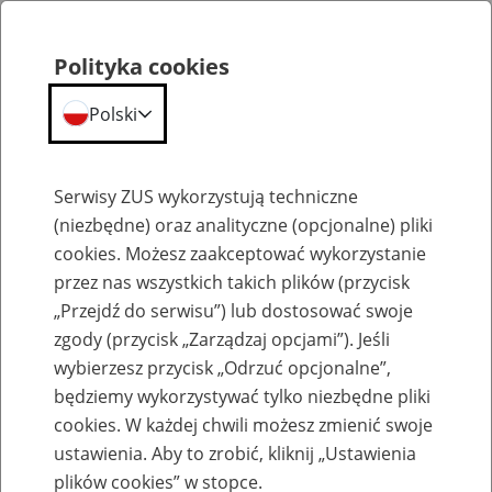
Polityka cookies
Polski
Menu
Szukaj
Serwisy ZUS wykorzystują techniczne
(niezbędne) oraz analityczne (opcjonalne) pliki
cookies. Możesz zaakceptować wykorzystanie
Szkolenia
przez nas wszystkich takich plików (przycisk
„Przejdź do serwisu”) lub dostosować swoje
zgody (przycisk „Zarządzaj opcjami”). Jeśli
wybierzesz przycisk „Odrzuć opcjonalne”,
będziemy wykorzystywać tylko niezbędne pliki
cookies. W każdej chwili możesz zmienić swoje
Zaproś ZUS do siebie - zakładanie profili
ustawienia. Aby to zrobić, kliknij „Ustawienia
eZUS w siedzibie Twojej firmy
plików cookies” w stopce.