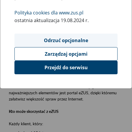
Polityka cookies dla www.zus.pl
Rodzaj wydarzenia
ostatnia aktualizacja 19.08.2024 r.
Szkolenia
Obszar merytoryczny
Odrzuć opcjonalne
obsługa klientów
Zarządzaj opcjami
Opis wydarzenia
Przejdź do serwisu
Platforma Usług Elektronicznych ZUS eZUS
to narzędzie, które ułatwia dostęp do usług świadczonych przez
Zakład Ubezpieczeń Społecznych. Jednym z jego
najważniejszych elementów jest portal eZUS, dzięki któremu
załatwisz większość spraw przez Internet.
Kto może skorzystać z eZUS
Każdy klient, który: