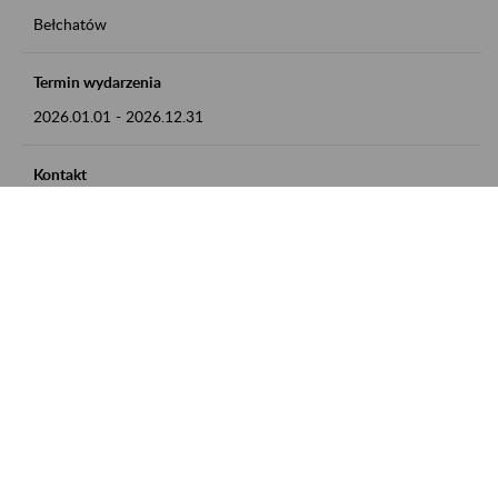
Bełchatów
Termin wydarzenia
2026.01.01
-
2026.12.31
Kontakt
zgłoszenia przyjmujemy w godz. 8:00 - 15:00, pod numerem
telefonu: 44 635 62 54
Zobacz także
Zaproś ZUS do siebie: Aktywni 50+