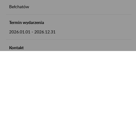
Bełchatów
Termin wydarzenia
2026.01.01
-
2026.12.31
Kontakt
zgłoszenia przyjmujemy w godz. 8:00 - 15:00, pod numerem
telefonu: 44 635 62 54
Zobacz także
Zaproś ZUS do siebie: Aktywni 50+