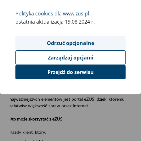
Polityka cookies dla www.zus.pl
Rodzaj wydarzenia
ostatnia aktualizacja 19.08.2024 r.
Szkolenia
Obszar merytoryczny
Odrzuć opcjonalne
obsługa klientów
Zarządzaj opcjami
Opis wydarzenia
Przejdź do serwisu
Platforma Usług Elektronicznych ZUS eZUS
to narzędzie, które ułatwia dostęp do usług świadczonych przez
Zakład Ubezpieczeń Społecznych. Jednym z jego
najważniejszych elementów jest portal eZUS, dzięki któremu
załatwisz większość spraw przez Internet.
Kto może skorzystać z eZUS
Każdy klient, który: