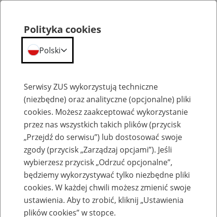
Polityka cookies
Polski
Menu
Szukaj
Serwisy ZUS wykorzystują techniczne
(niezbędne) oraz analityczne (opcjonalne) pliki
cookies. Możesz zaakceptować wykorzystanie
Szkolenia
przez nas wszystkich takich plików (przycisk
„Przejdź do serwisu”) lub dostosować swoje
zgody (przycisk „Zarządzaj opcjami”). Jeśli
wybierzesz przycisk „Odrzuć opcjonalne”,
będziemy wykorzystywać tylko niezbędne pliki
cookies. W każdej chwili możesz zmienić swoje
Zaproś ZUS do siebie - zakładanie profili
ustawienia. Aby to zrobić, kliknij „Ustawienia
eZUS w siedzibie Twojej firmy
plików cookies” w stopce.