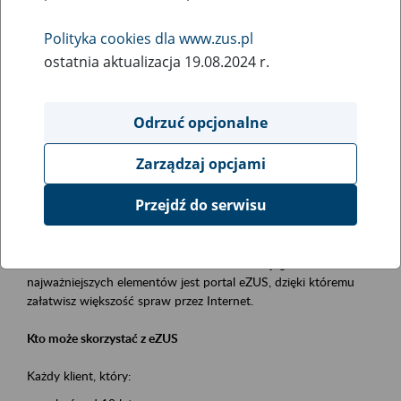
Polityka cookies dla www.zus.pl
Rodzaj wydarzenia
ostatnia aktualizacja 19.08.2024 r.
Szkolenia
Obszar merytoryczny
Odrzuć opcjonalne
obsługa klientów
Zarządzaj opcjami
Opis wydarzenia
Przejdź do serwisu
Platforma Usług Elektronicznych ZUS eZUS
to narzędzie, które ułatwia dostęp do usług świadczonych przez
Zakład Ubezpieczeń Społecznych. Jednym z jego
najważniejszych elementów jest portal eZUS, dzięki któremu
załatwisz większość spraw przez Internet.
Kto może skorzystać z eZUS
Każdy klient, który: