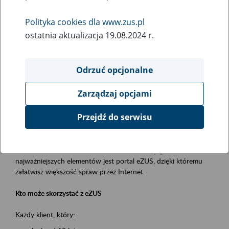
Polityka cookies dla www.zus.pl
Rodzaj wydarzenia
ostatnia aktualizacja 19.08.2024 r.
Szkolenia
Obszar merytoryczny
Odrzuć opcjonalne
obsługa klientów
Zarządzaj opcjami
Opis wydarzenia
Przejdź do serwisu
Platforma Usług Elektronicznych ZUS eZUS
to narzędzie, które ułatwia dostęp do usług świadczonych przez
Zakład Ubezpieczeń Społecznych. Jednym z jego
najważniejszych elementów jest portal eZUS, dzięki któremu
załatwisz większość spraw przez Internet.
Kto może skorzystać z eZUS
Każdy klient, który: