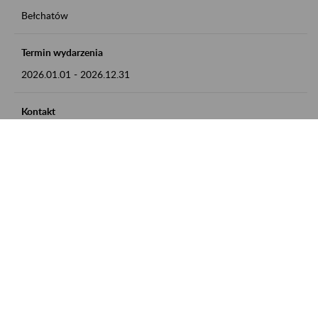
Bełchatów
Termin wydarzenia
2026.01.01
-
2026.12.31
Kontakt
zgłoszenia przyjmujemy w godz. 8:00 - 15:00, pod numerem
telefonu: 44 635 62 54
Zobacz także
Zaproś ZUS do siebie: Aktywni 50+