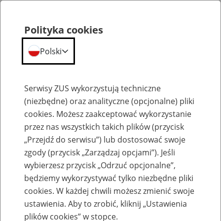
Polityka cookies
Polski
Menu
Szukaj
Serwisy ZUS wykorzystują techniczne
(niezbędne) oraz analityczne (opcjonalne) pliki
cookies. Możesz zaakceptować wykorzystanie
Szkolenia
przez nas wszystkich takich plików (przycisk
„Przejdź do serwisu”) lub dostosować swoje
zgody (przycisk „Zarządzaj opcjami”). Jeśli
wybierzesz przycisk „Odrzuć opcjonalne”,
będziemy wykorzystywać tylko niezbędne pliki
cookies. W każdej chwili możesz zmienić swoje
Zaproś ZUS do siebie - zakładanie profili
ustawienia. Aby to zrobić, kliknij „Ustawienia
eZUS w siedzibie Twojej firmy
plików cookies” w stopce.