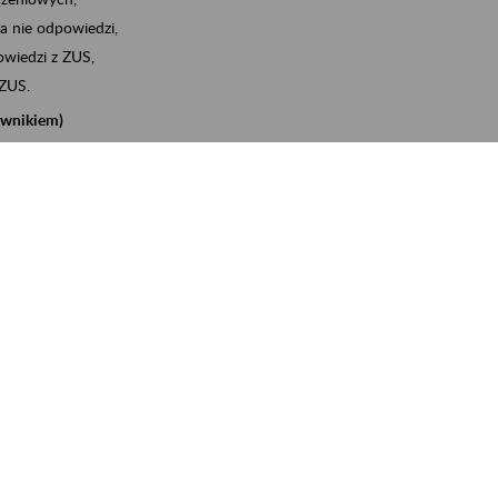
a nie odpowiedzi,
wiedzi z ZUS,
 ZUS.
cownikiem)
e na koncie w ZUS,
onta ubezpieczonego,
nych zwolnieniach lekarskich - e-ZLA
iębiorcą)
, za pomocą której m.in. zgłosisz pracownika do
 dokumenty rozliczeniowe z wykorzystaniem danych z bazy
iadczenia o niezaleganiu i odebrać go na eZUS,
swoich pracowników - e-ZLA
11A, czyli informacji o dochodach uzyskanych od ZUS lub
o obliczenia podatku przez ZUS,