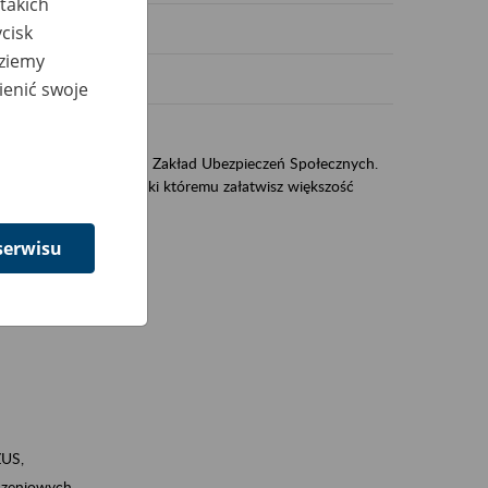
takich
cisk
dziemy
ienić swoje
US
sług świadczonych przez Zakład Ubezpieczeń Społecznych.
jest portal eZUS, dzięki któremu załatwisz większość
serwisu
ZUS,
zeniowych,