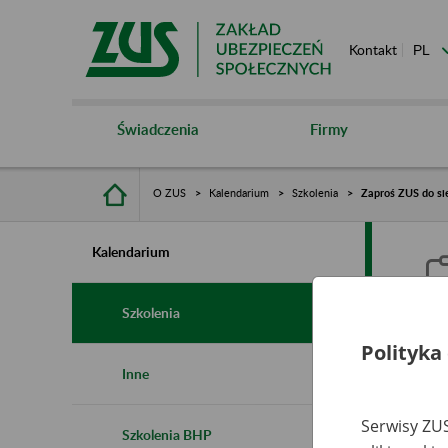
Kontakt
Świadczenia
Firmy
O ZUS
Kalendarium
Szkolenia
Zaproś ZUS do sie
Kalendarium
Szkolenia
Polityka
Z
Inne
s
Serwisy ZUS
Szkolenia BHP