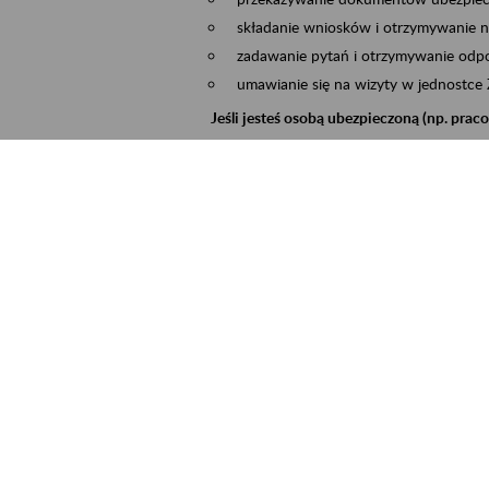
składanie wniosków i otrzymywanie n
zadawanie pytań i otrzymywanie odpo
umawianie się na wizyty w jednostce
Jeśli jesteś osobą ubezpieczoną (np. pra
możesz sprawdzić swoje dane zapisan
masz dostęp do informacji o stanie k
masz dostęp do informacji o wystawio
Jeśli jesteś płatnikiem składek (np. przeds
możesz skorzystać z aplikacji ePłatnik
ubezpieczeń, wypełnisz i przekażesz
ZUS,
możesz złożyć wniosek o wydanie zaśw
masz dostęp do zwolnień lekarskich 
Jeśli jesteś świadczeniobiorcą
masz dostęp m.in. do formularza PIT 
do formularza PIT 40A, czyli roczneg