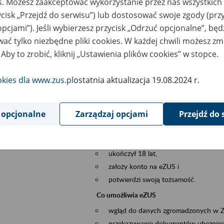
es. Możesz zaakceptować wykorzystanie przez nas wszystkich 
dzaj wydarzenia
Szkolenia
ycisk „Przejdź do serwisu”) lub dostosować swoje zgody (przy
opcjami”). Jeśli wybierzesz przycisk „Odrzuć opcjonalne”, bę
szar merytoryczny
obsługa klientów
ać tylko niezbędne pliki cookies. W każdej chwili możesz zm
 Aby to zrobić, kliknij „Ustawienia plików cookies” w stopce.
is wydarzenia
Platforma Usług Elektronicznych ZUS eZ
to narzędzie, które ułatwia dostęp do u
okies dla www.zus.pl
ostatnia aktualizacja 19.08.2024 r.
Jednym z jego najważniejszych elementów 
spraw przez Internet.
 opcjonalne
Zarządzaj opcjami
Przejdź do 
Kto może skorzystać z eZUS
Każdy klient, który:
ukończył 18 lat,
założy konto na eZUS i
potwierdzi swoją tożsamość.
Co umożliwia eZUS
wgląd do danych zgromadzonych w 
przekazywanie dokumentów ubezpiec