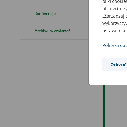
pliki cooki
Ro
plików (prz
Konferencje
„Zarządzaj 
Ob
wykorzystyw
ustawienia.
Archiwum wydarzeń
Op
Polityka co
Odrzuć