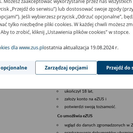
es. Możesz zaakceptować wykorzystanie przez nas wszystkich 
dzaj wydarzenia
Szkolenia
ycisk „Przejdź do serwisu”) lub dostosować swoje zgody (przy
opcjami”). Jeśli wybierzesz przycisk „Odrzuć opcjonalne”, bę
szar merytoryczny
obsługa klientów
ać tylko niezbędne pliki cookies. W każdej chwili możesz zm
 Aby to zrobić, kliknij „Ustawienia plików cookies” w stopce.
is wydarzenia
Platforma Usług Elektronicznych ZUS eZ
to narzędzie, które ułatwia dostęp do u
okies dla www.zus.pl
ostatnia aktualizacja 19.08.2024 r.
Jednym z jego najważniejszych elementów 
spraw przez Internet.
 opcjonalne
Zarządzaj opcjami
Przejdź do 
Kto może skorzystać z eZUS
Każdy klient, który:
ukończył 18 lat,
założy konto na eZUS i
potwierdzi swoją tożsamość.
Co umożliwia eZUS
wgląd do danych zgromadzonych w 
przekazywanie dokumentów ubezpiec