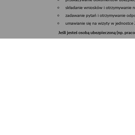
składanie wniosków i otrzymywanie n
zadawanie pytań i otrzymywanie odpo
umawianie się na wizyty w jednostce
Jeśli jesteś osobą ubezpieczoną (np. pra
możesz sprawdzić swoje dane zapisan
masz dostęp do informacji o stanie k
masz dostęp do informacji o wystawio
Jeśli jesteś płatnikiem składek (np. przeds
możesz skorzystać z aplikacji ePłatnik
ubezpieczeń, wypełnisz i przekażesz
ZUS,
możesz złożyć wniosek o wydanie zaśw
masz dostęp do zwolnień lekarskich 
Jeśli jesteś świadczeniobiorcą
masz dostęp m.in. do formularza PIT 
do formularza PIT 40A, czyli roczneg