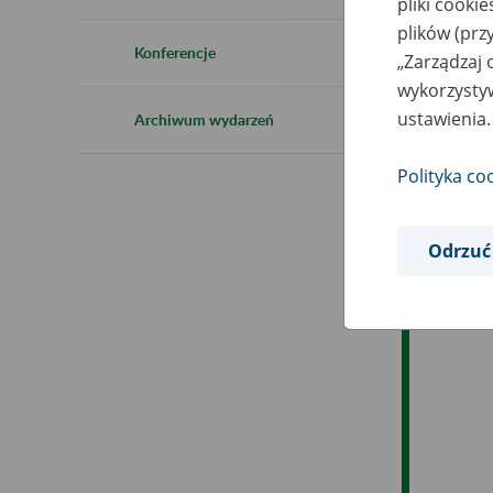
pliki cooki
Ro
plików (prz
Konferencje
„Zarządzaj 
Ob
wykorzystyw
ustawienia.
Archiwum wydarzeń
Op
Polityka co
Odrzuć