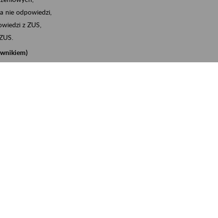
a nie odpowiedzi,
wiedzi z ZUS,
 ZUS.
cownikiem)
e na koncie w ZUS,
onta ubezpieczonego,
nych zwolnieniach lekarskich - e-ZLA
iębiorcą)
, za pomocą której m.in. zgłosisz pracownika do
 dokumenty rozliczeniowe z wykorzystaniem danych z bazy
iadczenia o niezaleganiu i odebrać go na eZUS,
swoich pracowników - e-ZLA
11A, czyli informacji o dochodach uzyskanych od ZUS lub
o obliczenia podatku przez ZUS,