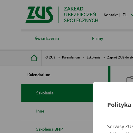
Kontakt
Świadczenia
Firmy
O ZUS
Kalendarium
Szkolenia
Zaproś ZUS do sie
Kalendarium
Szkolenia
Polityka
Z
Inne
s
Serwisy ZUS
Szkolenia BHP