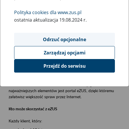
Polityka cookies dla www.zus.pl
Rodzaj wydarzenia
ostatnia aktualizacja 19.08.2024 r.
Szkolenia
Obszar merytoryczny
Odrzuć opcjonalne
obsługa klientów
Zarządzaj opcjami
Opis wydarzenia
Przejdź do serwisu
Platforma Usług Elektronicznych ZUS eZUS
to narzędzie, które ułatwia dostęp do usług świadczonych przez
Zakład Ubezpieczeń Społecznych. Jednym z jego
najważniejszych elementów jest portal eZUS, dzięki któremu
załatwisz większość spraw przez Internet.
Kto może skorzystać z eZUS
Każdy klient, który: