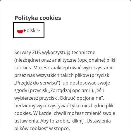
Polityka cookies
Polski
Menu
Szukaj
Serwisy ZUS wykorzystują techniczne
(niezbędne) oraz analityczne (opcjonalne) pliki
cookies. Możesz zaakceptować wykorzystanie
Szkolenia
przez nas wszystkich takich plików (przycisk
„Przejdź do serwisu”) lub dostosować swoje
zgody (przycisk „Zarządzaj opcjami”). Jeśli
wybierzesz przycisk „Odrzuć opcjonalne”,
będziemy wykorzystywać tylko niezbędne pliki
cookies. W każdej chwili możesz zmienić swoje
Zaproś ZUS do siebie - zakładanie profili
ustawienia. Aby to zrobić, kliknij „Ustawienia
eZUS w siedzibie Twojej firmy
plików cookies” w stopce.