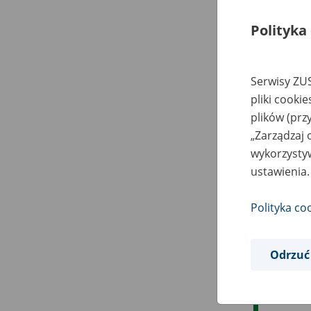
Polityka
Serwisy ZUS
pliki cooki
plików (prz
„Zarządzaj 
wykorzystyw
ustawienia.
Polityka co
Odrzuć