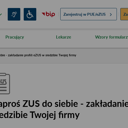
Zarejestruj w
PUE/eZUS
Za
Pracujący
Lekarze
Wzory formularz
bie - zakładanie profili eZUS w siedzibie Twojej firmy
aproś ZUS do siebie - zakładanie
iedzibie Twojej firmy