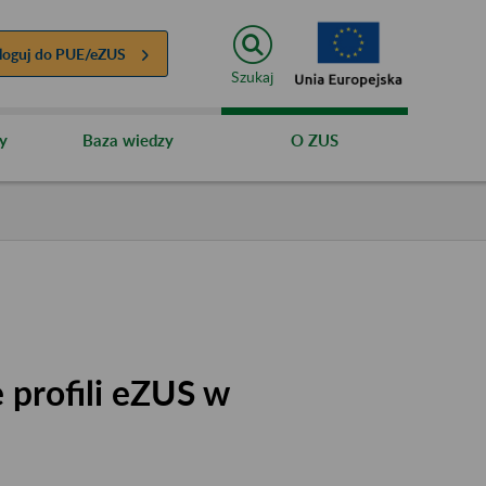
loguj do
PUE/eZUS
Szukaj
y
Baza wiedzy
O ZUS
 profili eZUS w