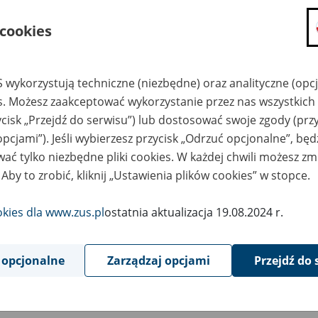
składanie wniosków i otrzymywanie n
 cookies
zadawanie pytań i otrzymywanie odpo
umawianie się na wizyty w jednostce
Jeśli jesteś osobą ubezpieczoną (np. pra
 wykorzystują techniczne (niezbędne) oraz analityczne (opc
możesz sprawdzić swoje dane zapisan
es. Możesz zaakceptować wykorzystanie przez nas wszystkich 
masz dostęp do informacji o stanie k
ycisk „Przejdź do serwisu”) lub dostosować swoje zgody (przy
masz dostęp do informacji o wystawio
opcjami”). Jeśli wybierzesz przycisk „Odrzuć opcjonalne”, bę
ać tylko niezbędne pliki cookies. W każdej chwili możesz zm
Jeśli jesteś płatnikiem składek (np. przeds
 Aby to zrobić, kliknij „Ustawienia plików cookies” w stopce.
możesz skorzystać z aplikacji ePłatnik
ubezpieczeń, wypełnisz i przekażesz
ZUS,
okies dla www.zus.pl
ostatnia aktualizacja 19.08.2024 r.
możesz złożyć wniosek o wydanie zaśw
masz dostęp do zwolnień lekarskich 
 opcjonalne
Zarządzaj opcjami
Przejdź do 
Jeśli jesteś świadczeniobiorcą
masz dostęp m.in. do formularza PIT 
do formularza PIT 40A, czyli roczneg