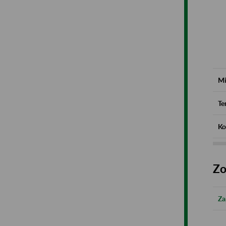
Mi
Te
Ko
Zo
Za