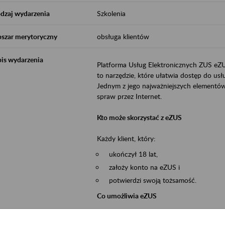
dzaj wydarzenia
Szkolenia
szar merytoryczny
obsługa klientów
is wydarzenia
Platforma Usług Elektronicznych ZUS eZ
to narzędzie, które ułatwia dostęp do u
Jednym z jego najważniejszych elementów 
spraw przez Internet.
Kto może skorzystać z eZUS
Każdy klient, który:
ukończył 18 lat,
założy konto na eZUS i
potwierdzi swoją tożsamość.
Co umożliwia eZUS
wgląd do danych zgromadzonych w 
przekazywanie dokumentów ubezpiec