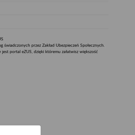
US
sług świadczonych przez Zakład Ubezpieczeń Społecznych.
jest portal eZUS, dzięki któremu załatwisz większość
ZUS,
zeniowych,