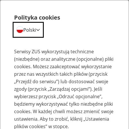
Polityka cookies
Polski
Menu
Szukaj
Serwisy ZUS wykorzystują techniczne
(niezbędne) oraz analityczne (opcjonalne) pliki
cookies. Możesz zaakceptować wykorzystanie
Szkolenia
przez nas wszystkich takich plików (przycisk
„Przejdź do serwisu”) lub dostosować swoje
zgody (przycisk „Zarządzaj opcjami”). Jeśli
wybierzesz przycisk „Odrzuć opcjonalne”,
będziemy wykorzystywać tylko niezbędne pliki
cookies. W każdej chwili możesz zmienić swoje
Zaproś ZUS do siebie - zakładanie profili
ustawienia. Aby to zrobić, kliknij „Ustawienia
eZUS w siedzibie Twojej firmy
plików cookies” w stopce.