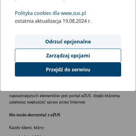
Polityka cookies dla www.zus.pl
Rodzaj wydarzenia
ostatnia aktualizacja 19.08.2024 r.
Szkolenia
Obszar merytoryczny
Odrzuć opcjonalne
obsługa klientów
Zarządzaj opcjami
Opis wydarzenia
Przejdź do serwisu
Platforma Usług Elektronicznych ZUS eZUS
to narzędzie, które ułatwia dostęp do usług świadczonych przez
Zakład Ubezpieczeń Społecznych. Jednym z jego
najważniejszych elementów jest portal eZUS, dzięki któremu
załatwisz większość spraw przez Internet.
Kto może skorzystać z eZUS
Każdy klient, który: