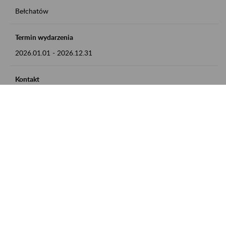
Bełchatów
Termin wydarzenia
2026.01.01
-
2026.12.31
Kontakt
zgłoszenia przyjmujemy w godz. 8:00 - 15:00, pod numerem
telefonu: 44 635 62 54
Zobacz także
Zaproś ZUS do siebie: Aktywni 50+