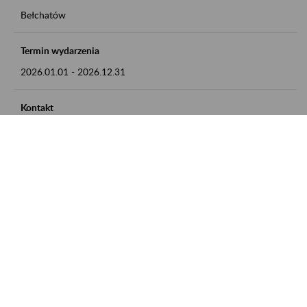
Bełchatów
Termin wydarzenia
2026.01.01
-
2026.12.31
Kontakt
zgłoszenia przyjmujemy w godz. 8:00 - 15:00, pod numerem
telefonu: 44 635 62 54
Zobacz także
Zaproś ZUS do siebie: Aktywni 50+