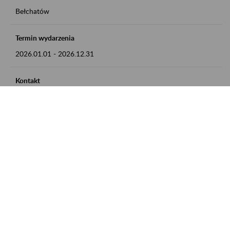
Bełchatów
Termin wydarzenia
2026.01.01
-
2026.12.31
Kontakt
zgłoszenia przyjmujemy w godz. 8:00 - 15:00, pod numerem
telefonu: 44 635 62 54
Zobacz także
Zaproś ZUS do siebie: Aktywni 50+