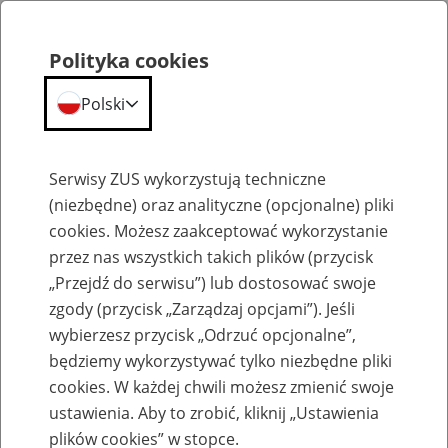
Polityka cookies
Polski
Menu
Szukaj
Serwisy ZUS wykorzystują techniczne
(niezbędne) oraz analityczne (opcjonalne) pliki
cookies. Możesz zaakceptować wykorzystanie
Szkolenia
przez nas wszystkich takich plików (przycisk
„Przejdź do serwisu”) lub dostosować swoje
zgody (przycisk „Zarządzaj opcjami”). Jeśli
wybierzesz przycisk „Odrzuć opcjonalne”,
będziemy wykorzystywać tylko niezbędne pliki
cookies. W każdej chwili możesz zmienić swoje
Zaproś ZUS do siebie - zakładanie profili
ustawienia. Aby to zrobić, kliknij „Ustawienia
eZUS w siedzibie Twojej firmy
plików cookies” w stopce.