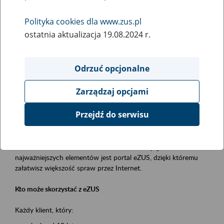
Polityka cookies dla www.zus.pl
Rodzaj wydarzenia
ostatnia aktualizacja 19.08.2024 r.
Szkolenia
Obszar merytoryczny
Odrzuć opcjonalne
obsługa klientów
Zarządzaj opcjami
Opis wydarzenia
Przejdź do serwisu
Platforma Usług Elektronicznych ZUS eZUS
to narzędzie, które ułatwia dostęp do usług świadczonych przez
Zakład Ubezpieczeń Społecznych. Jednym z jego
najważniejszych elementów jest portal eZUS, dzięki któremu
załatwisz większość spraw przez Internet.
Kto może skorzystać z eZUS
Każdy klient, który: