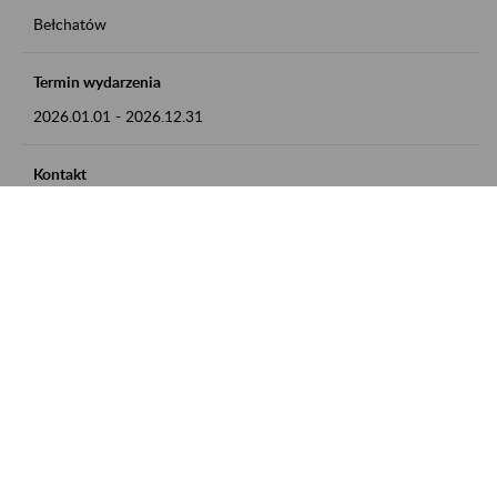
Bełchatów
Termin wydarzenia
2026.01.01
-
2026.12.31
Kontakt
zgłoszenia przyjmujemy w godz. 8:00 - 15:00, pod numerem
telefonu: 44 635 62 54
Zobacz także
Zaproś ZUS do siebie: Aktywni 50+