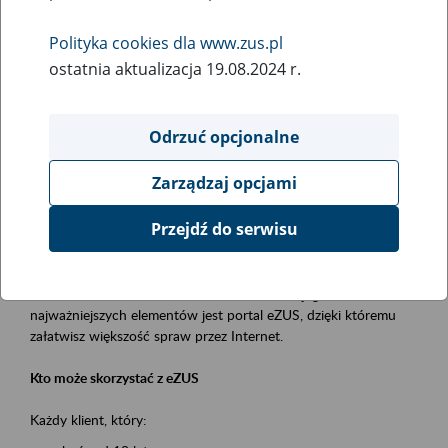
Polityka cookies dla www.zus.pl
Rodzaj wydarzenia
ostatnia aktualizacja 19.08.2024 r.
Szkolenia
Obszar merytoryczny
Odrzuć opcjonalne
obsługa klientów
Zarządzaj opcjami
Opis wydarzenia
Przejdź do serwisu
Platforma Usług Elektronicznych ZUS eZUS
to narzędzie, które ułatwia dostęp do usług świadczonych przez
Zakład Ubezpieczeń Społecznych. Jednym z jego
najważniejszych elementów jest portal eZUS, dzięki któremu
załatwisz większość spraw przez Internet.
Kto może skorzystać z eZUS
Każdy klient, który: