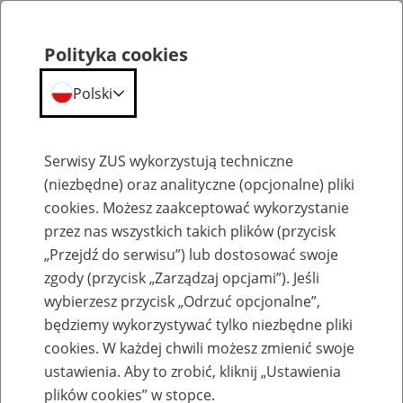
Polityka cookies
Polski
Menu
Szukaj
Serwisy ZUS wykorzystują techniczne
(niezbędne) oraz analityczne (opcjonalne) pliki
cookies. Możesz zaakceptować wykorzystanie
Szkolenia
przez nas wszystkich takich plików (przycisk
„Przejdź do serwisu”) lub dostosować swoje
zgody (przycisk „Zarządzaj opcjami”). Jeśli
wybierzesz przycisk „Odrzuć opcjonalne”,
będziemy wykorzystywać tylko niezbędne pliki
cookies. W każdej chwili możesz zmienić swoje
Zaproś ZUS do siebie - zakładanie profili
ustawienia. Aby to zrobić, kliknij „Ustawienia
eZUS w siedzibie Twojej firmy
plików cookies” w stopce.