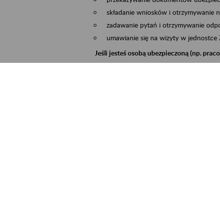
składanie wniosków i otrzymywanie n
zadawanie pytań i otrzymywanie odpo
umawianie się na wizyty w jednostce
Jeśli jesteś osobą ubezpieczoną (np. pra
możesz sprawdzić swoje dane zapisan
masz dostęp do informacji o stanie k
masz dostęp do informacji o wystawio
Jeśli jesteś płatnikiem składek (np. przeds
możesz skorzystać z aplikacji ePłatnik
ubezpieczeń, wypełnisz i przekażesz
ZUS,
możesz złożyć wniosek o wydanie zaśw
masz dostęp do zwolnień lekarskich 
Jeśli jesteś świadczeniobiorcą
masz dostęp m.in. do formularza PIT 
do formularza PIT 40A, czyli roczneg