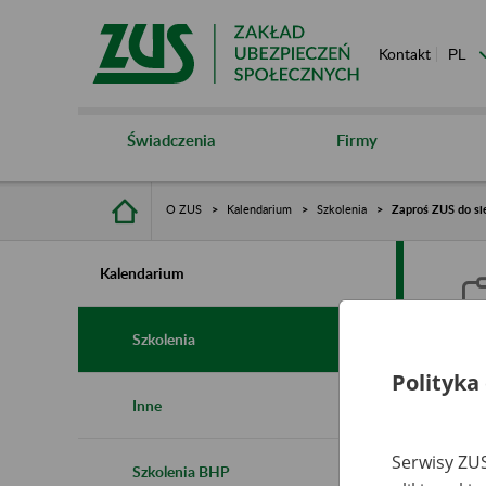
Kontakt
Świadczenia
Firmy
O ZUS
Kalendarium
Szkolenia
Zaproś ZUS do sie
Kalendarium
Szkolenia
Polityka
Z
Inne
s
Serwisy ZUS
Szkolenia BHP