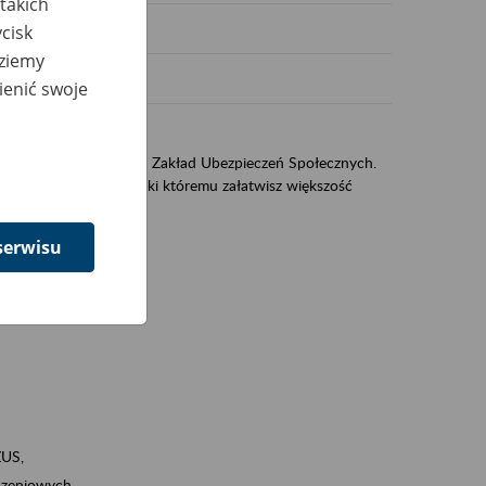
takich
cisk
dziemy
ienić swoje
US
sług świadczonych przez Zakład Ubezpieczeń Społecznych.
jest portal eZUS, dzięki któremu załatwisz większość
serwisu
ZUS,
zeniowych,