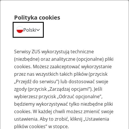
Polityka cookies
Polski
Menu
Szukaj
Serwisy ZUS wykorzystują techniczne
(niezbędne) oraz analityczne (opcjonalne) pliki
cookies. Możesz zaakceptować wykorzystanie
Szkolenia
przez nas wszystkich takich plików (przycisk
„Przejdź do serwisu”) lub dostosować swoje
zgody (przycisk „Zarządzaj opcjami”). Jeśli
wybierzesz przycisk „Odrzuć opcjonalne”,
będziemy wykorzystywać tylko niezbędne pliki
cookies. W każdej chwili możesz zmienić swoje
Zaproś ZUS do siebie - zakładanie profili
ustawienia. Aby to zrobić, kliknij „Ustawienia
eZUS w siedzibie Twojej firmy
plików cookies” w stopce.