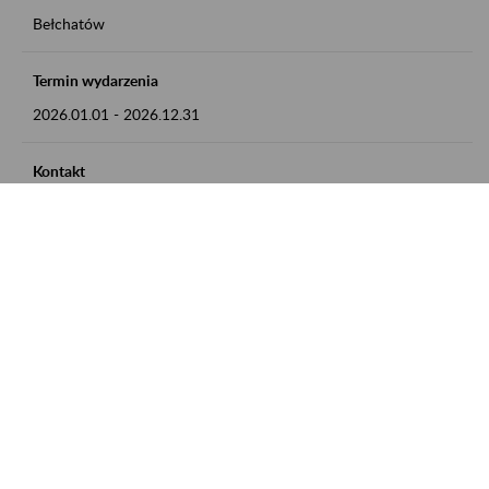
Bełchatów
Termin wydarzenia
2026.01.01
-
2026.12.31
Kontakt
zgłoszenia przyjmujemy w godz. 8:00 - 15:00, pod numerem
telefonu: 44 635 62 54
Zobacz także
Zaproś ZUS do siebie: Aktywni 50+