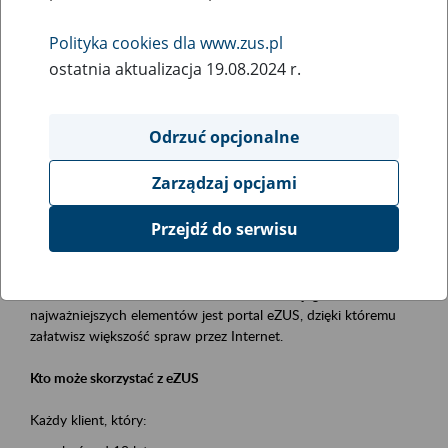
Polityka cookies dla www.zus.pl
Rodzaj wydarzenia
ostatnia aktualizacja 19.08.2024 r.
Szkolenia
Obszar merytoryczny
Odrzuć opcjonalne
obsługa klientów
Zarządzaj opcjami
Opis wydarzenia
Przejdź do serwisu
Platforma Usług Elektronicznych ZUS eZUS
to narzędzie, które ułatwia dostęp do usług świadczonych przez
Zakład Ubezpieczeń Społecznych. Jednym z jego
najważniejszych elementów jest portal eZUS, dzięki któremu
załatwisz większość spraw przez Internet.
Kto może skorzystać z eZUS
Każdy klient, który: