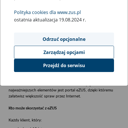
Polityka cookies dla www.zus.pl
Rodzaj wydarzenia
ostatnia aktualizacja 19.08.2024 r.
Szkolenia
Obszar merytoryczny
Odrzuć opcjonalne
obsługa klientów
Zarządzaj opcjami
Opis wydarzenia
Przejdź do serwisu
Platforma Usług Elektronicznych ZUS eZUS
to narzędzie, które ułatwia dostęp do usług świadczonych przez
Zakład Ubezpieczeń Społecznych. Jednym z jego
najważniejszych elementów jest portal eZUS, dzięki któremu
załatwisz większość spraw przez Internet.
Kto może skorzystać z eZUS
Każdy klient, który: