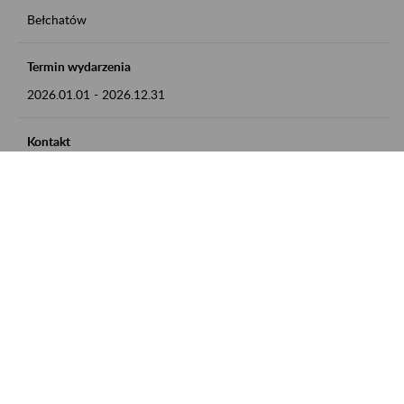
Bełchatów
Termin wydarzenia
2026.01.01
-
2026.12.31
Kontakt
zgłoszenia przyjmujemy w godz. 8:00 - 15:00, pod numerem
telefonu: 44 635 62 54
Zobacz także
Zaproś ZUS do siebie: Aktywni 50+