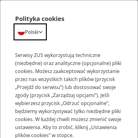
Polityka cookies
Polski
Menu
Szukaj
Serwisy ZUS wykorzystują techniczne
(niezbędne) oraz analityczne (opcjonalne) pliki
cookies. Możesz zaakceptować wykorzystanie
Szkolenia
przez nas wszystkich takich plików (przycisk
„Przejdź do serwisu”) lub dostosować swoje
zgody (przycisk „Zarządzaj opcjami”). Jeśli
wybierzesz przycisk „Odrzuć opcjonalne”,
będziemy wykorzystywać tylko niezbędne pliki
cookies. W każdej chwili możesz zmienić swoje
Zaproś ZUS do siebie - zakładanie profili
ustawienia. Aby to zrobić, kliknij „Ustawienia
eZUS w siedzibie Twojej firmy
plików cookies” w stopce.