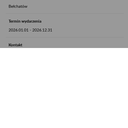
Bełchatów
Termin wydarzenia
2026.01.01
-
2026.12.31
Kontakt
zgłoszenia przyjmujemy w godz. 8:00 - 15:00, pod numerem
telefonu: 44 635 62 54
Zobacz także
Zaproś ZUS do siebie: Aktywni 50+