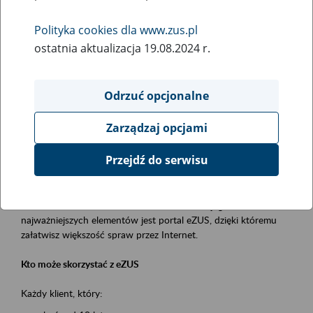
Polityka cookies dla www.zus.pl
Rodzaj wydarzenia
ostatnia aktualizacja 19.08.2024 r.
Szkolenia
Obszar merytoryczny
Odrzuć opcjonalne
obsługa klientów
Zarządzaj opcjami
Opis wydarzenia
Przejdź do serwisu
Platforma Usług Elektronicznych ZUS eZUS
to narzędzie, które ułatwia dostęp do usług świadczonych przez
Zakład Ubezpieczeń Społecznych. Jednym z jego
najważniejszych elementów jest portal eZUS, dzięki któremu
załatwisz większość spraw przez Internet.
Kto może skorzystać z eZUS
Każdy klient, który: