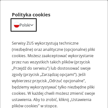
Polityka cookies
Polski
Menu
Szukaj
Serwisy ZUS wykorzystują techniczne
(niezbędne) oraz analityczne (opcjonalne) pliki
cookies. Możesz zaakceptować wykorzystanie
Szkolenia
przez nas wszystkich takich plików (przycisk
„Przejdź do serwisu”) lub dostosować swoje
zgody (przycisk „Zarządzaj opcjami”). Jeśli
wybierzesz przycisk „Odrzuć opcjonalne”,
będziemy wykorzystywać tylko niezbędne pliki
cookies. W każdej chwili możesz zmienić swoje
Zaproś ZUS do siebie - zakładanie profili
ustawienia. Aby to zrobić, kliknij „Ustawienia
eZUS w siedzibie Twojej firmy
plików cookies” w stopce.