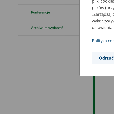
pliki cooki
Ro
plików (prz
Konferencje
„Zarządzaj 
Ob
wykorzystyw
ustawienia.
Archiwum wydarzeń
Op
Polityka co
Odrzuć