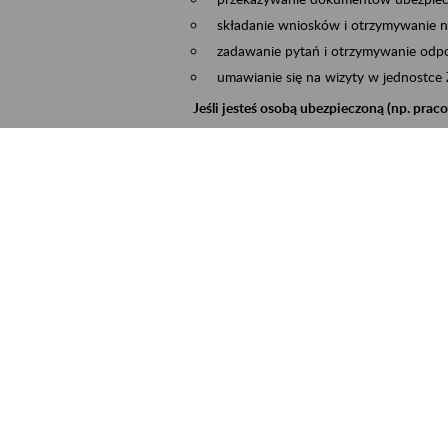
składanie wniosków i otrzymywanie n
zadawanie pytań i otrzymywanie odpo
umawianie się na wizyty w jednostce
Jeśli jesteś osobą ubezpieczoną (np. pra
możesz sprawdzić swoje dane zapisan
masz dostęp do informacji o stanie k
masz dostęp do informacji o wystawio
Jeśli jesteś płatnikiem składek (np. przeds
możesz skorzystać z aplikacji ePłatnik
ubezpieczeń, wypełnisz i przekażesz
ZUS,
możesz złożyć wniosek o wydanie zaśw
masz dostęp do zwolnień lekarskich 
Jeśli jesteś świadczeniobiorcą
masz dostęp m.in. do formularza PIT 
do formularza PIT 40A, czyli roczneg