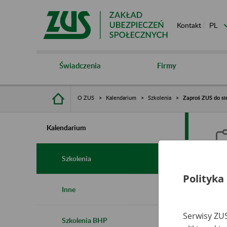
Kontakt
Świadczenia
Firmy
O ZUS
Kalendarium
Szkolenia
Zaproś ZUS do sie
Kalendarium
Szkolenia
Polityka
Z
Inne
s
Serwisy ZUS
Szkolenia BHP