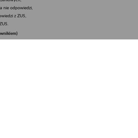
a nie odpowiedzi,
wiedzi z ZUS,
 ZUS.
cownikiem)
e na koncie w ZUS,
onta ubezpieczonego,
nych zwolnieniach lekarskich - e-ZLA
iębiorcą)
, za pomocą której m.in. zgłosisz pracownika do
 dokumenty rozliczeniowe z wykorzystaniem danych z bazy
iadczenia o niezaleganiu i odebrać go na eZUS,
swoich pracowników - e-ZLA
11A, czyli informacji o dochodach uzyskanych od ZUS lub
o obliczenia podatku przez ZUS,