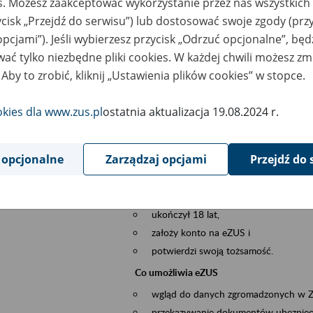
es. Możesz zaakceptować wykorzystanie przez nas wszystkich 
dzaj wydarzenia
Szkolenia
ycisk „Przejdź do serwisu”) lub dostosować swoje zgody (przy
opcjami”). Jeśli wybierzesz przycisk „Odrzuć opcjonalne”, bę
szar merytoryczny
obsługa klientów
ać tylko niezbędne pliki cookies. W każdej chwili możesz zm
 Aby to zrobić, kliknij „Ustawienia plików cookies” w stopce.
is wydarzenia
Platforma Usług Elektronicznych ZUS eZ
to narzędzie, które ułatwia dostęp do u
okies dla www.zus.pl
ostatnia aktualizacja 19.08.2024 r.
Jednym z jego najważniejszych elementów 
spraw przez Internet.
 opcjonalne
Zarządzaj opcjami
Przejdź do 
Kto może skorzystać z eZUS
Każdy klient, który:
ukończył 18 lat,
założy konto na eZUS i
potwierdzi swoją tożsamość.
Co umożliwia eZUS
wgląd do danych zgromadzonych w 
przekazywanie dokumentów ubezpiec