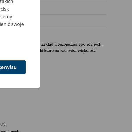
takich
cisk
dziemy
ienić swoje
US
sług świadczonych przez Zakład Ubezpieczeń Społecznych.
jest portal eZUS, dzięki któremu załatwisz większość
serwisu
ZUS,
zeniowych,