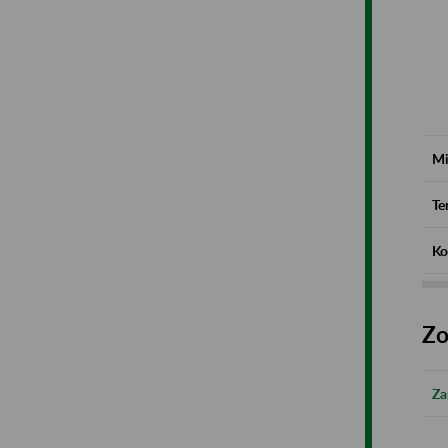
Mi
Te
Ko
Zo
Za