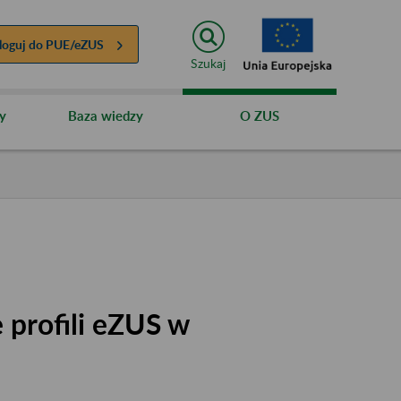
loguj do
PUE/eZUS
Szukaj
y
Baza wiedzy
O ZUS
 profili eZUS w