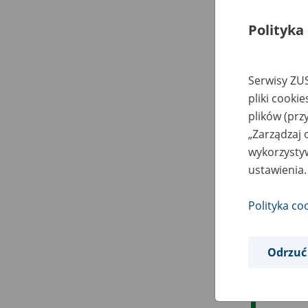
Polityka
Serwisy ZUS
pliki cooki
plików (prz
„Zarządzaj 
wykorzystyw
ustawienia.
Polityka co
Odrzuć