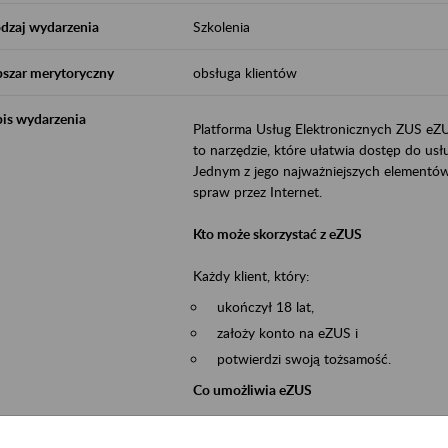
dzaj wydarzenia
Szkolenia
szar merytoryczny
obsługa klientów
is wydarzenia
Platforma Usług Elektronicznych ZUS eZ
to narzędzie, które ułatwia dostęp do u
Jednym z jego najważniejszych elementów 
spraw przez Internet.
Kto może skorzystać z eZUS
Każdy klient, który:
ukończył 18 lat,
założy konto na eZUS i
potwierdzi swoją tożsamość.
Co umożliwia eZUS
wgląd do danych zgromadzonych w 
przekazywanie dokumentów ubezpiec