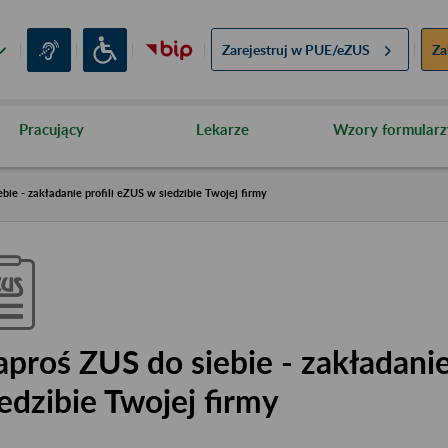
Zarejestruj w
PUE/eZUS
Za
Pracujący
Lekarze
Wzory formularz
bie - zakładanie profili eZUS w siedzibie Twojej firmy
aproś ZUS do siebie - zakładanie
iedzibie Twojej firmy