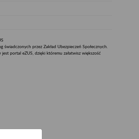
US
sług świadczonych przez Zakład Ubezpieczeń Społecznych.
jest portal eZUS, dzięki któremu załatwisz większość
ZUS,
zeniowych,