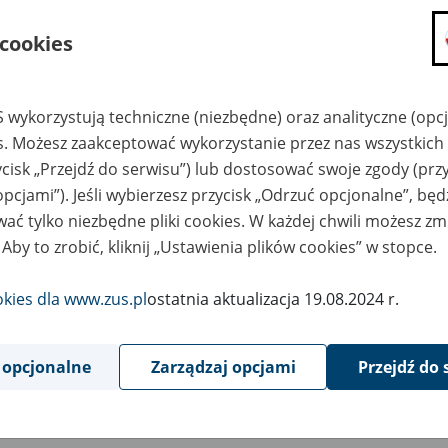
składanie wniosków i otrzymywanie n
 cookies
zadawanie pytań i otrzymywanie odpo
umawianie się na wizyty w jednostce
Jeśli jesteś osobą ubezpieczoną (np. pra
 wykorzystują techniczne (niezbędne) oraz analityczne (opc
możesz sprawdzić swoje dane zapisan
es. Możesz zaakceptować wykorzystanie przez nas wszystkich 
masz dostęp do informacji o stanie k
ycisk „Przejdź do serwisu”) lub dostosować swoje zgody (przy
masz dostęp do informacji o wystawio
opcjami”). Jeśli wybierzesz przycisk „Odrzuć opcjonalne”, bę
ać tylko niezbędne pliki cookies. W każdej chwili możesz zm
Jeśli jesteś płatnikiem składek (np. przeds
 Aby to zrobić, kliknij „Ustawienia plików cookies” w stopce.
możesz skorzystać z aplikacji ePłatnik
ubezpieczeń, wypełnisz i przekażesz
ZUS,
okies dla www.zus.pl
ostatnia aktualizacja 19.08.2024 r.
możesz złożyć wniosek o wydanie zaśw
masz dostęp do zwolnień lekarskich 
 opcjonalne
Zarządzaj opcjami
Przejdź do 
Jeśli jesteś świadczeniobiorcą
masz dostęp m.in. do formularza PIT 
do formularza PIT 40A, czyli roczneg