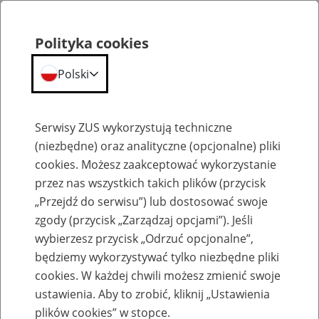
Polityka cookies
Polski
Menu
Szukaj
Serwisy ZUS wykorzystują techniczne
(niezbędne) oraz analityczne (opcjonalne) pliki
cookies. Możesz zaakceptować wykorzystanie
Szkolenia
przez nas wszystkich takich plików (przycisk
„Przejdź do serwisu”) lub dostosować swoje
zgody (przycisk „Zarządzaj opcjami”). Jeśli
wybierzesz przycisk „Odrzuć opcjonalne”,
będziemy wykorzystywać tylko niezbędne pliki
cookies. W każdej chwili możesz zmienić swoje
Zaproś ZUS do siebie - zakładanie profili
ustawienia. Aby to zrobić, kliknij „Ustawienia
eZUS w siedzibie Twojej firmy
plików cookies” w stopce.