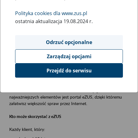
Polityka cookies dla www.zus.pl
Rodzaj wydarzenia
ostatnia aktualizacja 19.08.2024 r.
Szkolenia
Obszar merytoryczny
Odrzuć opcjonalne
obsługa klientów
Zarządzaj opcjami
Opis wydarzenia
Przejdź do serwisu
Platforma Usług Elektronicznych ZUS eZUS
to narzędzie, które ułatwia dostęp do usług świadczonych przez
Zakład Ubezpieczeń Społecznych. Jednym z jego
najważniejszych elementów jest portal eZUS, dzięki któremu
załatwisz większość spraw przez Internet.
Kto może skorzystać z eZUS
Każdy klient, który: