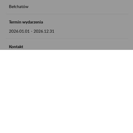
Bełchatów
Termin wydarzenia
2026.01.01
-
2026.12.31
Kontakt
zgłoszenia przyjmujemy w godz. 8:00 - 15:00, pod numerem
telefonu: 44 635 62 54
Zobacz także
Zaproś ZUS do siebie: Aktywni 50+