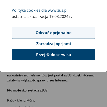
Polityka cookies dla www.zus.pl
Rodzaj wydarzenia
ostatnia aktualizacja 19.08.2024 r.
Szkolenia
Obszar merytoryczny
Odrzuć opcjonalne
obsługa klientów
Zarządzaj opcjami
Opis wydarzenia
Przejdź do serwisu
Platforma Usług Elektronicznych ZUS eZUS
to narzędzie, które ułatwia dostęp do usług świadczonych przez
Zakład Ubezpieczeń Społecznych. Jednym z jego
najważniejszych elementów jest portal eZUS, dzięki któremu
załatwisz większość spraw przez Internet.
Kto może skorzystać z eZUS
Każdy klient, który: