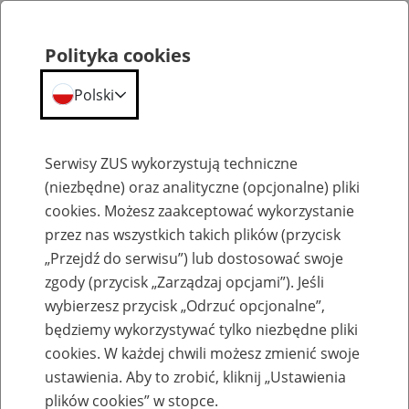
Polityka cookies
Polski
Menu
Szukaj
Serwisy ZUS wykorzystują techniczne
(niezbędne) oraz analityczne (opcjonalne) pliki
cookies. Możesz zaakceptować wykorzystanie
Szkolenia
przez nas wszystkich takich plików (przycisk
„Przejdź do serwisu”) lub dostosować swoje
zgody (przycisk „Zarządzaj opcjami”). Jeśli
wybierzesz przycisk „Odrzuć opcjonalne”,
będziemy wykorzystywać tylko niezbędne pliki
cookies. W każdej chwili możesz zmienić swoje
Zaproś ZUS do siebie - zakładanie profili
ustawienia. Aby to zrobić, kliknij „Ustawienia
eZUS w siedzibie Twojej firmy
plików cookies” w stopce.