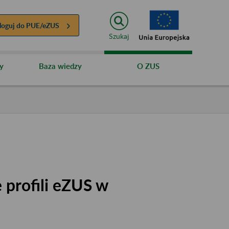
loguj do
PUE/eZUS
Szukaj
y
Baza wiedzy
O ZUS
 profili eZUS w