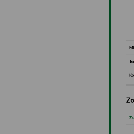
Mi
Te
Ko
Zo
Za