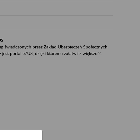
US
sług świadczonych przez Zakład Ubezpieczeń Społecznych.
jest portal eZUS, dzięki któremu załatwisz większość
ZUS,
zeniowych,