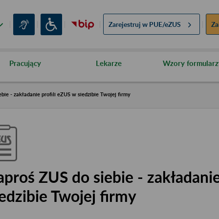
Zarejestruj w
PUE/eZUS
Za
Pracujący
Lekarze
Wzory formularz
bie - zakładanie profili eZUS w siedzibie Twojej firmy
aproś ZUS do siebie - zakładanie
iedzibie Twojej firmy