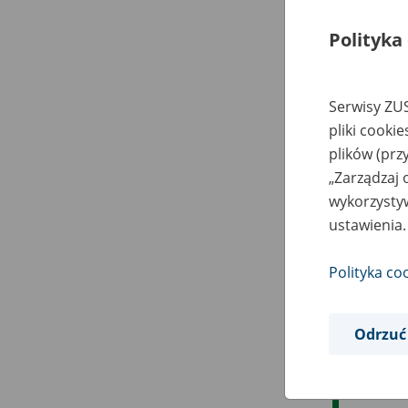
Polityka
Serwisy ZUS
pliki cooki
plików (prz
„Zarządzaj 
wykorzystyw
ustawienia.
Polityka co
Odrzuć