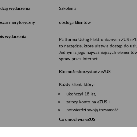
dzaj wydarzenia
Szkolenia
szar merytoryczny
obsługa klientów
is wydarzenia
Platforma Usług Elektronicznych ZUS eZ
to narzędzie, które ułatwia dostęp do u
Jednym z jego najważniejszych elementów 
spraw przez Internet.
Kto może skorzystać z eZUS
Każdy klient, który:
ukończył 18 lat,
założy konto na eZUS i
potwierdzi swoją tożsamość.
Co umożliwia eZUS
wgląd do danych zgromadzonych w 
przekazywanie dokumentów ubezpiec