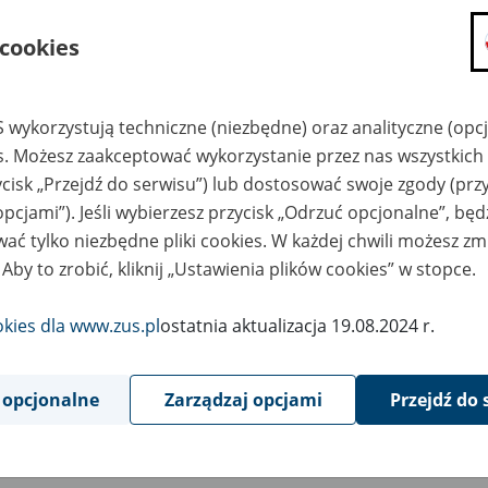
składanie wniosków i otrzymywanie n
 cookies
zadawanie pytań i otrzymywanie odpo
umawianie się na wizyty w jednostce
Jeśli jesteś osobą ubezpieczoną (np. pra
 wykorzystują techniczne (niezbędne) oraz analityczne (opc
możesz sprawdzić swoje dane zapisan
es. Możesz zaakceptować wykorzystanie przez nas wszystkich 
masz dostęp do informacji o stanie k
ycisk „Przejdź do serwisu”) lub dostosować swoje zgody (przy
masz dostęp do informacji o wystawio
opcjami”). Jeśli wybierzesz przycisk „Odrzuć opcjonalne”, bę
ać tylko niezbędne pliki cookies. W każdej chwili możesz zm
Jeśli jesteś płatnikiem składek (np. przeds
 Aby to zrobić, kliknij „Ustawienia plików cookies” w stopce.
możesz skorzystać z aplikacji ePłatnik
ubezpieczeń, wypełnisz i przekażesz
ZUS,
okies dla www.zus.pl
ostatnia aktualizacja 19.08.2024 r.
możesz złożyć wniosek o wydanie zaśw
masz dostęp do zwolnień lekarskich 
 opcjonalne
Zarządzaj opcjami
Przejdź do 
Jeśli jesteś świadczeniobiorcą
masz dostęp m.in. do formularza PIT 
do formularza PIT 40A, czyli roczneg