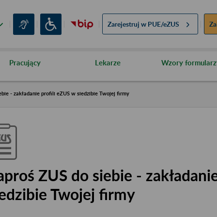
Zarejestruj w
PUE/eZUS
Za
Pracujący
Lekarze
Wzory formularz
bie - zakładanie profili eZUS w siedzibie Twojej firmy
aproś ZUS do siebie - zakładanie
iedzibie Twojej firmy