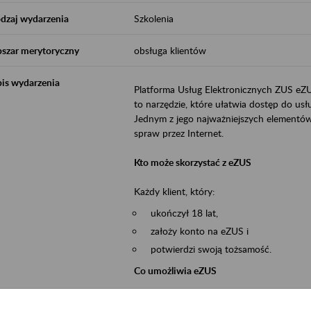
dzaj wydarzenia
Szkolenia
szar merytoryczny
obsługa klientów
is wydarzenia
Platforma Usług Elektronicznych ZUS eZ
to narzędzie, które ułatwia dostęp do u
Jednym z jego najważniejszych elementów 
spraw przez Internet.
Kto może skorzystać z eZUS
Każdy klient, który:
ukończył 18 lat,
założy konto na eZUS i
potwierdzi swoją tożsamość.
Co umożliwia eZUS
wgląd do danych zgromadzonych w 
przekazywanie dokumentów ubezpiec