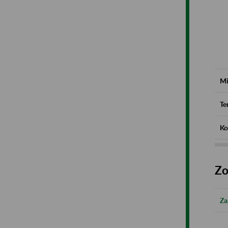
Mi
Te
Ko
Zo
Za