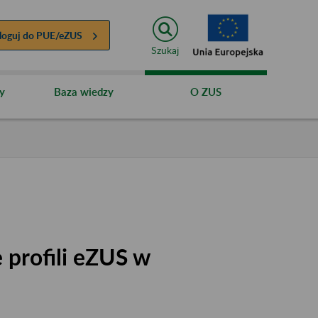
loguj do
PUE/eZUS
Szukaj
y
Baza wiedzy
O ZUS
 profili eZUS w