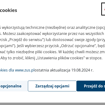
składanie wniosków i otrzymywanie n
 cookies
zadawanie pytań i otrzymywanie odpo
umawianie się na wizyty w jednostce
Jeśli jesteś osobą ubezpieczoną (np. pra
 wykorzystują techniczne (niezbędne) oraz analityczne (opc
możesz sprawdzić swoje dane zapisan
es. Możesz zaakceptować wykorzystanie przez nas wszystkich 
masz dostęp do informacji o stanie k
ycisk „Przejdź do serwisu”) lub dostosować swoje zgody (przy
masz dostęp do informacji o wystawio
opcjami”). Jeśli wybierzesz przycisk „Odrzuć opcjonalne”, bę
ać tylko niezbędne pliki cookies. W każdej chwili możesz zm
Jeśli jesteś płatnikiem składek (np. przeds
 Aby to zrobić, kliknij „Ustawienia plików cookies” w stopce.
możesz skorzystać z aplikacji ePłatnik
ubezpieczeń, wypełnisz i przekażesz
ZUS,
okies dla www.zus.pl
ostatnia aktualizacja 19.08.2024 r.
możesz złożyć wniosek o wydanie zaśw
masz dostęp do zwolnień lekarskich 
 opcjonalne
Zarządzaj opcjami
Przejdź do 
Jeśli jesteś świadczeniobiorcą
masz dostęp m.in. do formularza PIT 
do formularza PIT 40A, czyli roczneg