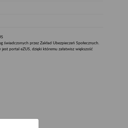
US
sług świadczonych przez Zakład Ubezpieczeń Społecznych.
jest portal eZUS, dzięki któremu załatwisz większość
ZUS,
zeniowych,