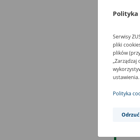
Polityka
Serwisy ZUS
pliki cooki
plików (prz
„Zarządzaj 
wykorzystyw
ustawienia.
Polityka co
Odrzuć