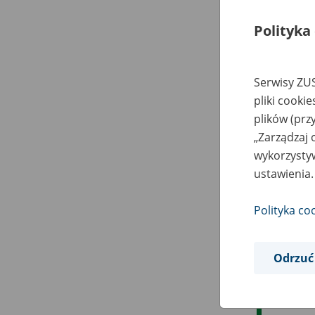
Polityka
Serwisy ZUS
pliki cooki
plików (prz
„Zarządzaj 
wykorzystyw
ustawienia.
Polityka co
Odrzuć