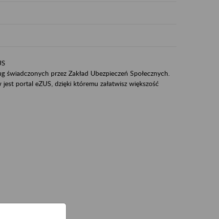
US
sług świadczonych przez Zakład Ubezpieczeń Społecznych.
jest portal eZUS, dzięki któremu załatwisz większość
ZUS,
zeniowych,