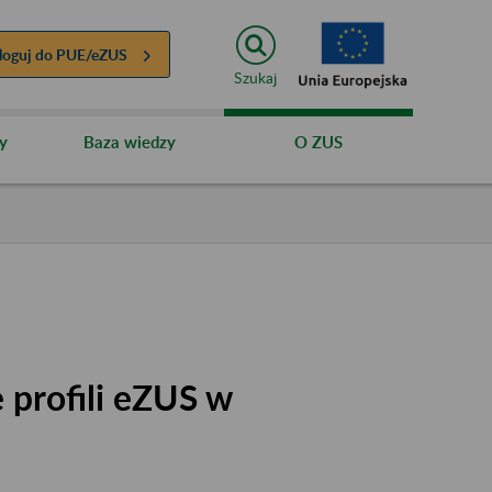
loguj do
PUE/eZUS
Szukaj
y
Baza wiedzy
O ZUS
 profili eZUS w