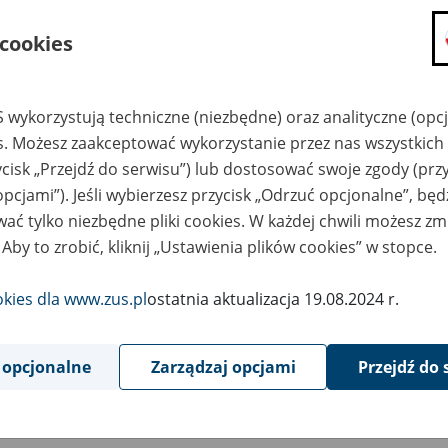
składanie wniosków i otrzymywanie n
 cookies
zadawanie pytań i otrzymywanie odpo
umawianie się na wizyty w jednostce
Jeśli jesteś osobą ubezpieczoną (np. pra
 wykorzystują techniczne (niezbędne) oraz analityczne (opc
możesz sprawdzić swoje dane zapisan
es. Możesz zaakceptować wykorzystanie przez nas wszystkich 
masz dostęp do informacji o stanie k
ycisk „Przejdź do serwisu”) lub dostosować swoje zgody (przy
masz dostęp do informacji o wystawio
opcjami”). Jeśli wybierzesz przycisk „Odrzuć opcjonalne”, bę
ać tylko niezbędne pliki cookies. W każdej chwili możesz zm
Jeśli jesteś płatnikiem składek (np. przeds
 Aby to zrobić, kliknij „Ustawienia plików cookies” w stopce.
możesz skorzystać z aplikacji ePłatnik
ubezpieczeń, wypełnisz i przekażesz
ZUS,
okies dla www.zus.pl
ostatnia aktualizacja 19.08.2024 r.
możesz złożyć wniosek o wydanie zaśw
masz dostęp do zwolnień lekarskich 
 opcjonalne
Zarządzaj opcjami
Przejdź do 
Jeśli jesteś świadczeniobiorcą
masz dostęp m.in. do formularza PIT 
do formularza PIT 40A, czyli roczneg