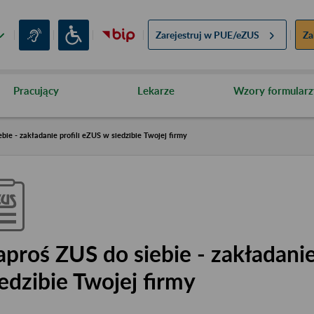
Zarejestruj w
PUE/eZUS
Za
Pracujący
Lekarze
Wzory formularz
bie - zakładanie profili eZUS w siedzibie Twojej firmy
aproś ZUS do siebie - zakładanie
iedzibie Twojej firmy