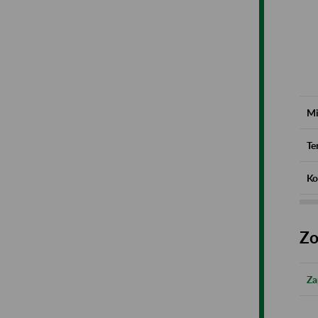
Mi
Te
Ko
Zo
Za