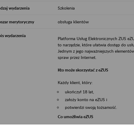
dzaj wydarzenia
Szkolenia
szar merytoryczny
obsługa klientów
is wydarzenia
Platforma Usług Elektronicznych ZUS eZ
to narzędzie, które ułatwia dostęp do u
Jednym z jego najważniejszych elementów 
spraw przez Internet.
Kto może skorzystać z eZUS
Każdy klient, który:
ukończył 18 lat,
założy konto na eZUS i
potwierdzi swoją tożsamość.
Co umożliwia eZUS
wgląd do danych zgromadzonych w 
przekazywanie dokumentów ubezpiec