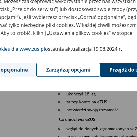
es. Możesz zaakceptować wykorzystanie przez nas wszystkich 
dzaj wydarzenia
Szkolenia
ycisk „Przejdź do serwisu”) lub dostosować swoje zgody (przy
opcjami”). Jeśli wybierzesz przycisk „Odrzuć opcjonalne”, bę
szar merytoryczny
obsługa klientów
ać tylko niezbędne pliki cookies. W każdej chwili możesz zm
 Aby to zrobić, kliknij „Ustawienia plików cookies” w stopce.
is wydarzenia
Platforma Usług Elektronicznych ZUS eZ
to narzędzie, które ułatwia dostęp do u
okies dla www.zus.pl
ostatnia aktualizacja 19.08.2024 r.
Jednym z jego najważniejszych elementów 
spraw przez Internet.
 opcjonalne
Zarządzaj opcjami
Przejdź do 
Kto może skorzystać z eZUS
Każdy klient, który:
ukończył 18 lat,
założy konto na eZUS i
potwierdzi swoją tożsamość.
Co umożliwia eZUS
wgląd do danych zgromadzonych w 
przekazywanie dokumentów ubezpiec