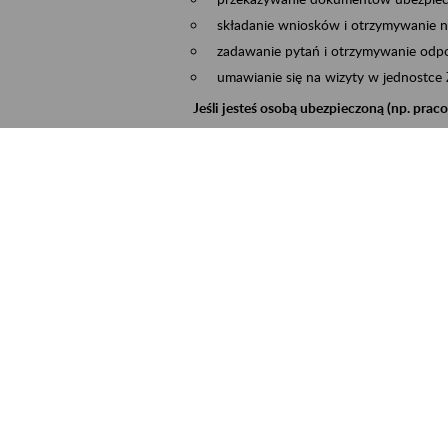
składanie wniosków i otrzymywanie n
zadawanie pytań i otrzymywanie odpo
umawianie się na wizyty w jednostce
Jeśli jesteś osobą ubezpieczoną (np. pra
możesz sprawdzić swoje dane zapisan
masz dostęp do informacji o stanie k
masz dostęp do informacji o wystawio
Jeśli jesteś płatnikiem składek (np. przeds
możesz skorzystać z aplikacji ePłatnik
ubezpieczeń, wypełnisz i przekażesz
ZUS,
możesz złożyć wniosek o wydanie zaśw
masz dostęp do zwolnień lekarskich 
Jeśli jesteś świadczeniobiorcą
masz dostęp m.in. do formularza PIT 
do formularza PIT 40A, czyli roczneg