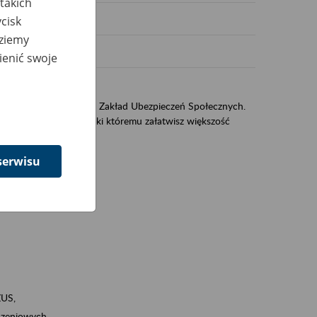
takich
cisk
dziemy
ienić swoje
US
sług świadczonych przez Zakład Ubezpieczeń Społecznych.
jest portal eZUS, dzięki któremu załatwisz większość
serwisu
ZUS,
zeniowych,