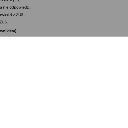
a nie odpowiedzi,
wiedzi z ZUS,
 ZUS.
cownikiem)
e na koncie w ZUS,
onta ubezpieczonego,
nych zwolnieniach lekarskich - e-ZLA
iębiorcą)
, za pomocą której m.in. zgłosisz pracownika do
 dokumenty rozliczeniowe z wykorzystaniem danych z bazy
iadczenia o niezaleganiu i odebrać go na eZUS,
swoich pracowników - e-ZLA
11A, czyli informacji o dochodach uzyskanych od ZUS lub
o obliczenia podatku przez ZUS,