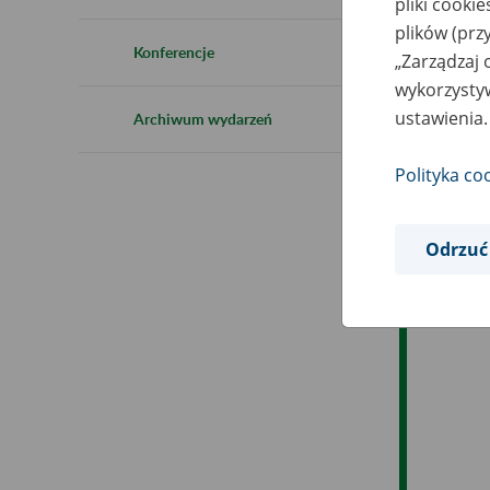
pliki cooki
Ro
plików (prz
Konferencje
„Zarządzaj 
Ob
wykorzystyw
ustawienia.
Archiwum wydarzeń
Op
Polityka co
Odrzuć