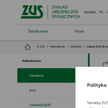
Kontakt
Świadczenia
Firmy
O ZUS
Kalendarium
Szkolenia
Zaproś ZUS do sie
Kalendarium
Szkolenia
Polityka
Z
Inne
s
Serwisy ZUS
Szkolenia BHP