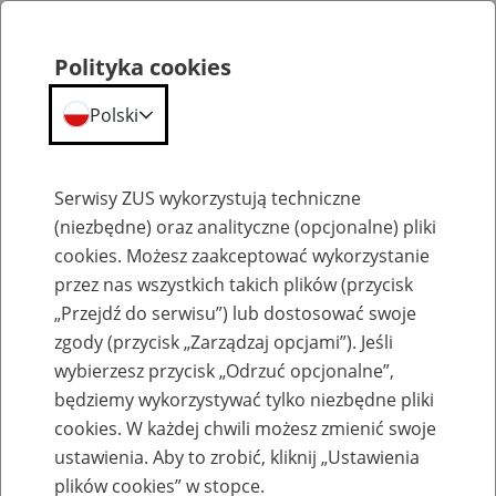
Polityka cookies
Polski
Menu
Szukaj
Serwisy ZUS wykorzystują techniczne
(niezbędne) oraz analityczne (opcjonalne) pliki
cookies. Możesz zaakceptować wykorzystanie
Szkolenia
przez nas wszystkich takich plików (przycisk
„Przejdź do serwisu”) lub dostosować swoje
zgody (przycisk „Zarządzaj opcjami”). Jeśli
wybierzesz przycisk „Odrzuć opcjonalne”,
będziemy wykorzystywać tylko niezbędne pliki
cookies. W każdej chwili możesz zmienić swoje
Zaproś ZUS do siebie - zakładanie profili
ustawienia. Aby to zrobić, kliknij „Ustawienia
eZUS w siedzibie Twojej firmy
plików cookies” w stopce.