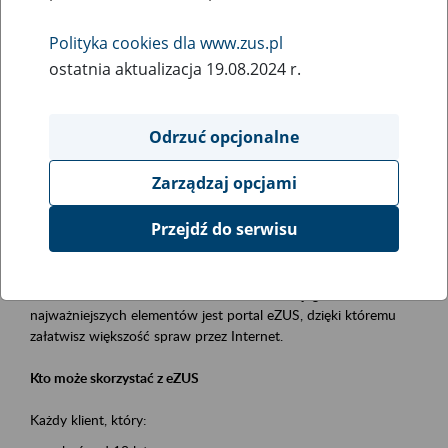
Polityka cookies dla www.zus.pl
Rodzaj wydarzenia
ostatnia aktualizacja 19.08.2024 r.
Szkolenia
Obszar merytoryczny
Odrzuć opcjonalne
obsługa klientów
Zarządzaj opcjami
Opis wydarzenia
Przejdź do serwisu
Platforma Usług Elektronicznych ZUS eZUS
to narzędzie, które ułatwia dostęp do usług świadczonych przez
Zakład Ubezpieczeń Społecznych. Jednym z jego
najważniejszych elementów jest portal eZUS, dzięki któremu
załatwisz większość spraw przez Internet.
Kto może skorzystać z eZUS
Każdy klient, który: