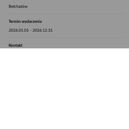
Bełchatów
Termin wydarzenia
2026.01.01
-
2026.12.31
Kontakt
zgłoszenia przyjmujemy w godz. 8:00 - 15:00, pod numerem
telefonu: 44 635 62 54
Zobacz także
Zaproś ZUS do siebie: Aktywni 50+