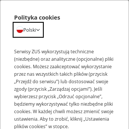
Polityka cookies
Polski
Menu
Szukaj
Serwisy ZUS wykorzystują techniczne
(niezbędne) oraz analityczne (opcjonalne) pliki
cookies. Możesz zaakceptować wykorzystanie
Szkolenia
przez nas wszystkich takich plików (przycisk
„Przejdź do serwisu”) lub dostosować swoje
zgody (przycisk „Zarządzaj opcjami”). Jeśli
wybierzesz przycisk „Odrzuć opcjonalne”,
będziemy wykorzystywać tylko niezbędne pliki
cookies. W każdej chwili możesz zmienić swoje
Zaproś ZUS do siebie - zakładanie profili
ustawienia. Aby to zrobić, kliknij „Ustawienia
eZUS w siedzibie Twojej firmy
plików cookies” w stopce.