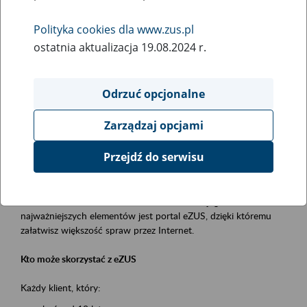
Polityka cookies dla www.zus.pl
Rodzaj wydarzenia
ostatnia aktualizacja 19.08.2024 r.
Szkolenia
Obszar merytoryczny
Odrzuć opcjonalne
obsługa klientów
Zarządzaj opcjami
Opis wydarzenia
Przejdź do serwisu
Platforma Usług Elektronicznych ZUS eZUS
to narzędzie, które ułatwia dostęp do usług świadczonych przez
Zakład Ubezpieczeń Społecznych. Jednym z jego
najważniejszych elementów jest portal eZUS, dzięki któremu
załatwisz większość spraw przez Internet.
Kto może skorzystać z eZUS
Każdy klient, który: