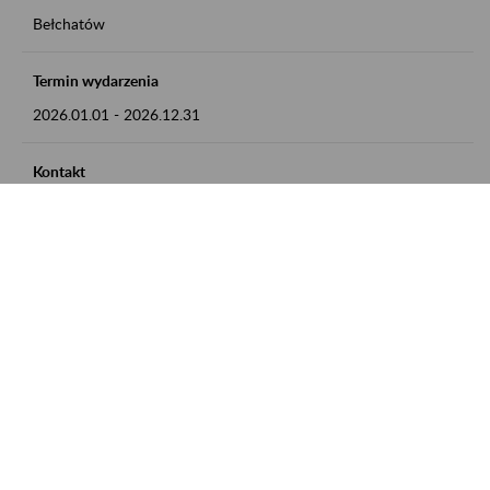
Bełchatów
Termin wydarzenia
2026.01.01
-
2026.12.31
Kontakt
zgłoszenia przyjmujemy w godz. 8:00 - 15:00, pod numerem
telefonu: 44 635 62 54
Zobacz także
Zaproś ZUS do siebie: Aktywni 50+