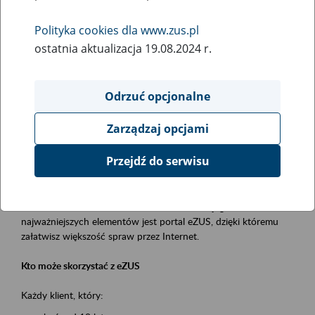
Polityka cookies dla www.zus.pl
Rodzaj wydarzenia
ostatnia aktualizacja 19.08.2024 r.
Szkolenia
Obszar merytoryczny
Odrzuć opcjonalne
obsługa klientów
Zarządzaj opcjami
Opis wydarzenia
Przejdź do serwisu
Platforma Usług Elektronicznych ZUS eZUS
to narzędzie, które ułatwia dostęp do usług świadczonych przez
Zakład Ubezpieczeń Społecznych. Jednym z jego
najważniejszych elementów jest portal eZUS, dzięki któremu
załatwisz większość spraw przez Internet.
Kto może skorzystać z eZUS
Każdy klient, który: