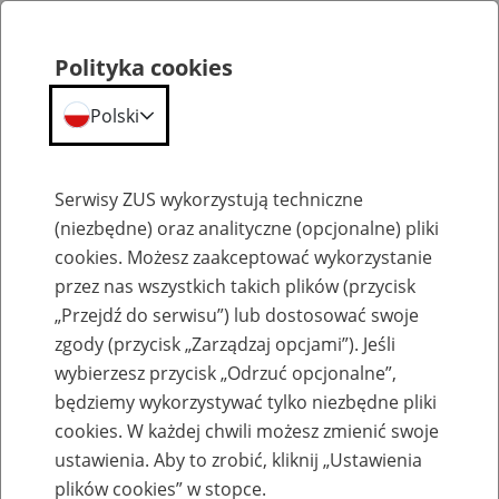
Polityka cookies
Polski
Menu
Szukaj
Serwisy ZUS wykorzystują techniczne
(niezbędne) oraz analityczne (opcjonalne) pliki
cookies. Możesz zaakceptować wykorzystanie
Szkolenia
przez nas wszystkich takich plików (przycisk
„Przejdź do serwisu”) lub dostosować swoje
zgody (przycisk „Zarządzaj opcjami”). Jeśli
wybierzesz przycisk „Odrzuć opcjonalne”,
będziemy wykorzystywać tylko niezbędne pliki
cookies. W każdej chwili możesz zmienić swoje
Zaproś ZUS do siebie - zakładanie profili
ustawienia. Aby to zrobić, kliknij „Ustawienia
eZUS w siedzibie Twojej firmy
plików cookies” w stopce.