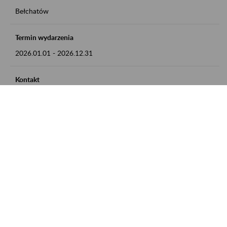
Bełchatów
Termin wydarzenia
2026.01.01
-
2026.12.31
Kontakt
zgłoszenia przyjmujemy w godz. 8:00 - 15:00, pod numerem
telefonu: 44 635 62 54
Zobacz także
Zaproś ZUS do siebie: Aktywni 50+