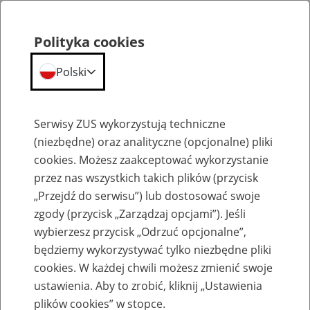
Polityka cookies
Polski
Menu
Szukaj
Serwisy ZUS wykorzystują techniczne
(niezbędne) oraz analityczne (opcjonalne) pliki
cookies. Możesz zaakceptować wykorzystanie
Szkolenia
przez nas wszystkich takich plików (przycisk
„Przejdź do serwisu”) lub dostosować swoje
zgody (przycisk „Zarządzaj opcjami”). Jeśli
wybierzesz przycisk „Odrzuć opcjonalne”,
będziemy wykorzystywać tylko niezbędne pliki
cookies. W każdej chwili możesz zmienić swoje
Zaproś ZUS do siebie - zakładanie profili
ustawienia. Aby to zrobić, kliknij „Ustawienia
eZUS w siedzibie Twojej firmy
plików cookies” w stopce.