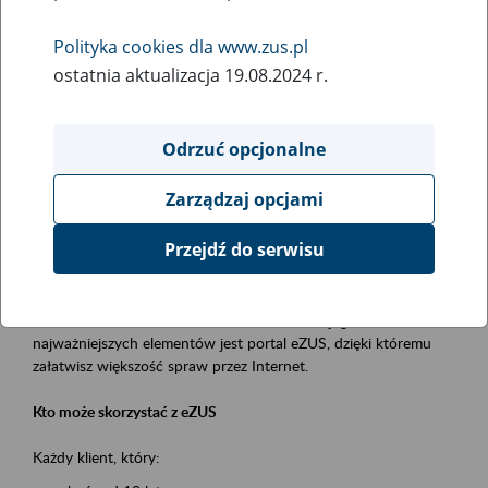
Polityka cookies dla www.zus.pl
Rodzaj wydarzenia
ostatnia aktualizacja 19.08.2024 r.
Szkolenia
Obszar merytoryczny
Odrzuć opcjonalne
obsługa klientów
Zarządzaj opcjami
Opis wydarzenia
Przejdź do serwisu
Platforma Usług Elektronicznych ZUS eZUS
to narzędzie, które ułatwia dostęp do usług świadczonych przez
Zakład Ubezpieczeń Społecznych. Jednym z jego
najważniejszych elementów jest portal eZUS, dzięki któremu
załatwisz większość spraw przez Internet.
Kto może skorzystać z eZUS
Każdy klient, który: