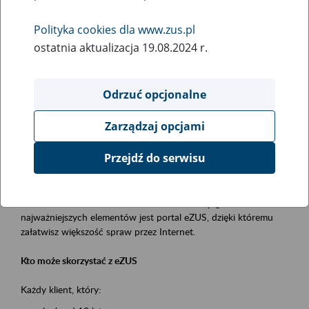
Polityka cookies dla www.zus.pl
Rodzaj wydarzenia
ostatnia aktualizacja 19.08.2024 r.
Szkolenia
Obszar merytoryczny
Odrzuć opcjonalne
obsługa klientów
Zarządzaj opcjami
Opis wydarzenia
Przejdź do serwisu
Platforma Usług Elektronicznych ZUS eZUS
to narzędzie, które ułatwia dostęp do usług świadczonych przez
Zakład Ubezpieczeń Społecznych. Jednym z jego
najważniejszych elementów jest portal eZUS, dzięki któremu
załatwisz większość spraw przez Internet.
Kto może skorzystać z eZUS
Każdy klient, który: