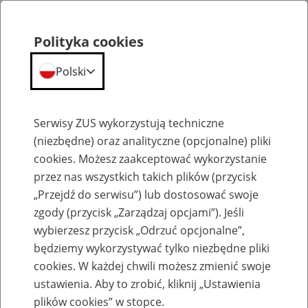
Polityka cookies
Polski
Menu
Szukaj
Serwisy ZUS wykorzystują techniczne
(niezbędne) oraz analityczne (opcjonalne) pliki
cookies. Możesz zaakceptować wykorzystanie
Szkolenia
przez nas wszystkich takich plików (przycisk
„Przejdź do serwisu”) lub dostosować swoje
zgody (przycisk „Zarządzaj opcjami”). Jeśli
wybierzesz przycisk „Odrzuć opcjonalne”,
będziemy wykorzystywać tylko niezbędne pliki
cookies. W każdej chwili możesz zmienić swoje
Zaproś ZUS do siebie - zakładanie profili
ustawienia. Aby to zrobić, kliknij „Ustawienia
eZUS w siedzibie Twojej firmy
plików cookies” w stopce.