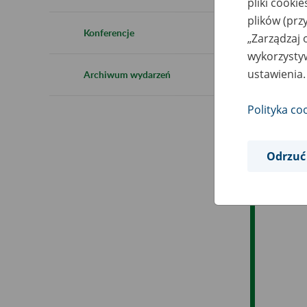
pliki cooki
Ro
plików (prz
Konferencje
„Zarządzaj 
Ob
wykorzystyw
ustawienia.
Archiwum wydarzeń
Op
Polityka co
Odrzuć