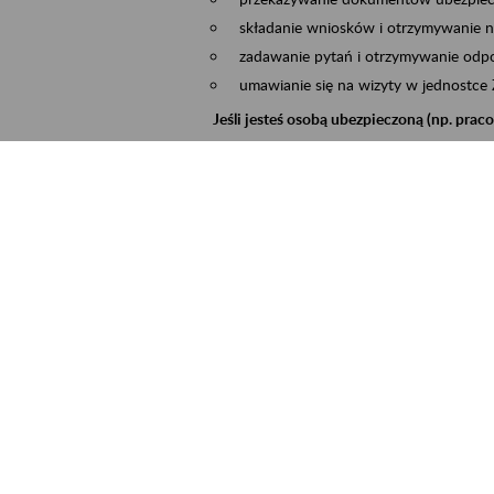
składanie wniosków i otrzymywanie n
zadawanie pytań i otrzymywanie odpo
umawianie się na wizyty w jednostce
Jeśli jesteś osobą ubezpieczoną (np. pra
możesz sprawdzić swoje dane zapisan
masz dostęp do informacji o stanie k
masz dostęp do informacji o wystawio
Jeśli jesteś płatnikiem składek (np. przeds
możesz skorzystać z aplikacji ePłatnik
ubezpieczeń, wypełnisz i przekażesz
ZUS,
możesz złożyć wniosek o wydanie zaśw
masz dostęp do zwolnień lekarskich 
Jeśli jesteś świadczeniobiorcą
masz dostęp m.in. do formularza PIT 
do formularza PIT 40A, czyli roczneg