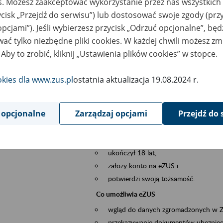
es. Możesz zaakceptować wykorzystanie przez nas wszystkich 
dzaj wydarzenia
Szkolenia
ycisk „Przejdź do serwisu”) lub dostosować swoje zgody (przy
opcjami”). Jeśli wybierzesz przycisk „Odrzuć opcjonalne”, bę
szar merytoryczny
obsługa klientów
ać tylko niezbędne pliki cookies. W każdej chwili możesz zm
 Aby to zrobić, kliknij „Ustawienia plików cookies” w stopce.
is wydarzenia
Platforma Usług Elektronicznych ZUS eZ
to narzędzie, które ułatwia dostęp do u
okies dla www.zus.pl
ostatnia aktualizacja 19.08.2024 r.
Jednym z jego najważniejszych elementów 
spraw przez Internet.
 opcjonalne
Zarządzaj opcjami
Przejdź do 
Kto może skorzystać z eZUS
Każdy klient, który:
ukończył 18 lat,
założy konto na eZUS i
potwierdzi swoją tożsamość.
Co umożliwia eZUS
wgląd do danych zgromadzonych w 
przekazywanie dokumentów ubezpiec