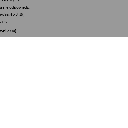
a nie odpowiedzi,
wiedzi z ZUS,
 ZUS.
cownikiem)
e na koncie w ZUS,
onta ubezpieczonego,
nych zwolnieniach lekarskich - e-ZLA
iębiorcą)
, za pomocą której m.in. zgłosisz pracownika do
 dokumenty rozliczeniowe z wykorzystaniem danych z bazy
iadczenia o niezaleganiu i odebrać go na eZUS,
swoich pracowników - e-ZLA
11A, czyli informacji o dochodach uzyskanych od ZUS lub
o obliczenia podatku przez ZUS,