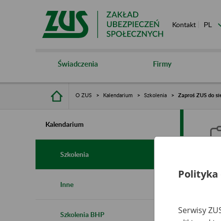
Kontakt
Świadczenia
Firmy
O ZUS
Kalendarium
Szkolenia
Zaproś ZUS do sie
Kalendarium
Szkolenia
Polityka
Z
Inne
s
Serwisy ZUS
Szkolenia BHP