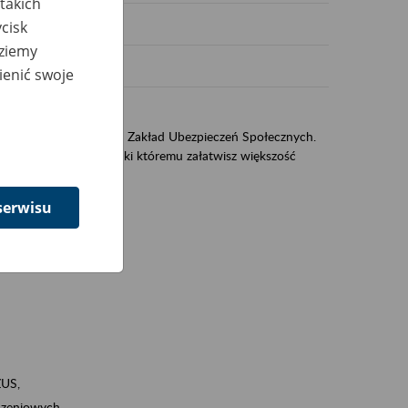
takich
cisk
dziemy
ienić swoje
US
sług świadczonych przez Zakład Ubezpieczeń Społecznych.
jest portal eZUS, dzięki któremu załatwisz większość
serwisu
ZUS,
zeniowych,