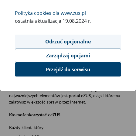
Polityka cookies dla www.zus.pl
Rodzaj wydarzenia
ostatnia aktualizacja 19.08.2024 r.
Szkolenia
Obszar merytoryczny
Odrzuć opcjonalne
obsługa klientów
Zarządzaj opcjami
Opis wydarzenia
Przejdź do serwisu
Platforma Usług Elektronicznych ZUS eZUS
to narzędzie, które ułatwia dostęp do usług świadczonych przez
Zakład Ubezpieczeń Społecznych. Jednym z jego
najważniejszych elementów jest portal eZUS, dzięki któremu
załatwisz większość spraw przez Internet.
Kto może skorzystać z eZUS
Każdy klient, który: