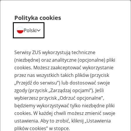
Polityka cookies
Polski
Menu
Szukaj
Serwisy ZUS wykorzystują techniczne
(niezbędne) oraz analityczne (opcjonalne) pliki
cookies. Możesz zaakceptować wykorzystanie
Szkolenia
przez nas wszystkich takich plików (przycisk
„Przejdź do serwisu”) lub dostosować swoje
zgody (przycisk „Zarządzaj opcjami”). Jeśli
wybierzesz przycisk „Odrzuć opcjonalne”,
będziemy wykorzystywać tylko niezbędne pliki
cookies. W każdej chwili możesz zmienić swoje
Zaproś ZUS do siebie - zakładanie profili
ustawienia. Aby to zrobić, kliknij „Ustawienia
eZUS w siedzibie Twojej firmy
plików cookies” w stopce.