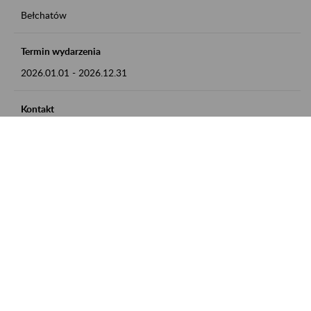
Bełchatów
Termin wydarzenia
2026.01.01
-
2026.12.31
Kontakt
zgłoszenia przyjmujemy w godz. 8:00 - 15:00, pod numerem
telefonu: 44 635 62 54
Zobacz także
Zaproś ZUS do siebie: Aktywni 50+