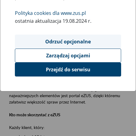
Polityka cookies dla www.zus.pl
Rodzaj wydarzenia
ostatnia aktualizacja 19.08.2024 r.
Szkolenia
Obszar merytoryczny
Odrzuć opcjonalne
obsługa klientów
Zarządzaj opcjami
Opis wydarzenia
Przejdź do serwisu
Platforma Usług Elektronicznych ZUS eZUS
to narzędzie, które ułatwia dostęp do usług świadczonych przez
Zakład Ubezpieczeń Społecznych. Jednym z jego
najważniejszych elementów jest portal eZUS, dzięki któremu
załatwisz większość spraw przez Internet.
Kto może skorzystać z eZUS
Każdy klient, który: