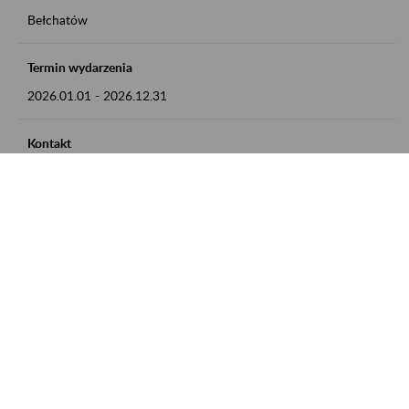
Bełchatów
Termin wydarzenia
2026.01.01
-
2026.12.31
Kontakt
zgłoszenia przyjmujemy w godz. 8:00 - 15:00, pod numerem
telefonu: 44 635 62 54
Zobacz także
Zaproś ZUS do siebie: Aktywni 50+