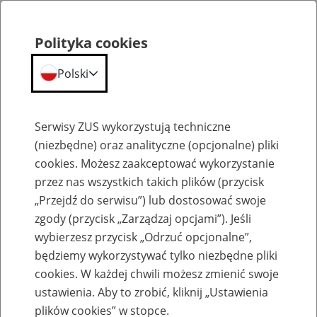
Polityka cookies
Polski
Menu
Szukaj
Serwisy ZUS wykorzystują techniczne
(niezbędne) oraz analityczne (opcjonalne) pliki
cookies. Możesz zaakceptować wykorzystanie
Szkolenia
przez nas wszystkich takich plików (przycisk
„Przejdź do serwisu”) lub dostosować swoje
zgody (przycisk „Zarządzaj opcjami”). Jeśli
wybierzesz przycisk „Odrzuć opcjonalne”,
będziemy wykorzystywać tylko niezbędne pliki
cookies. W każdej chwili możesz zmienić swoje
Zaproś ZUS do siebie - zakładanie profili
ustawienia. Aby to zrobić, kliknij „Ustawienia
eZUS w siedzibie Twojej firmy
plików cookies” w stopce.