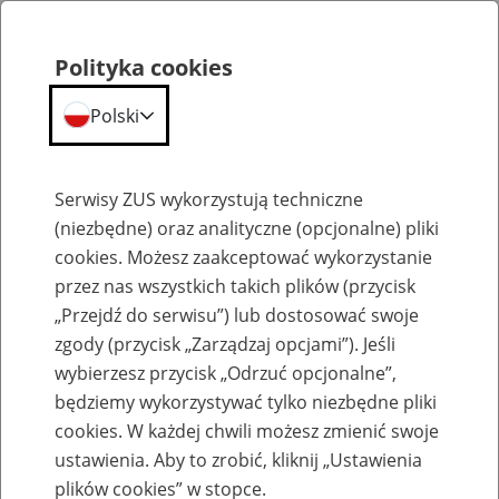
Polityka cookies
Polski
Menu
Szukaj
Serwisy ZUS wykorzystują techniczne
(niezbędne) oraz analityczne (opcjonalne) pliki
cookies. Możesz zaakceptować wykorzystanie
Szkolenia
przez nas wszystkich takich plików (przycisk
„Przejdź do serwisu”) lub dostosować swoje
zgody (przycisk „Zarządzaj opcjami”). Jeśli
wybierzesz przycisk „Odrzuć opcjonalne”,
będziemy wykorzystywać tylko niezbędne pliki
cookies. W każdej chwili możesz zmienić swoje
Zaproś ZUS do siebie - zakładanie profili
ustawienia. Aby to zrobić, kliknij „Ustawienia
eZUS w siedzibie Twojej firmy
plików cookies” w stopce.