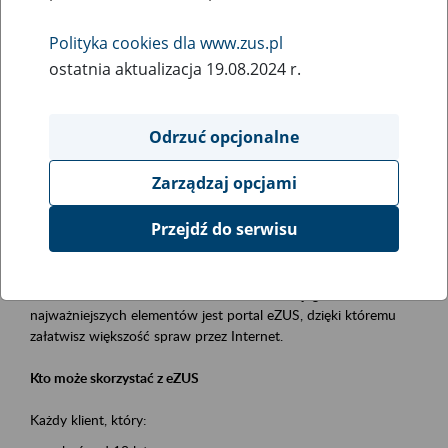
Polityka cookies dla www.zus.pl
Rodzaj wydarzenia
ostatnia aktualizacja 19.08.2024 r.
Szkolenia
Obszar merytoryczny
Odrzuć opcjonalne
obsługa klientów
Zarządzaj opcjami
Opis wydarzenia
Przejdź do serwisu
Platforma Usług Elektronicznych ZUS eZUS
to narzędzie, które ułatwia dostęp do usług świadczonych przez
Zakład Ubezpieczeń Społecznych. Jednym z jego
najważniejszych elementów jest portal eZUS, dzięki któremu
załatwisz większość spraw przez Internet.
Kto może skorzystać z eZUS
Każdy klient, który: