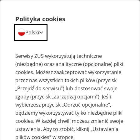
Polityka cookies
Polski
Menu
Szukaj
Serwisy ZUS wykorzystują techniczne
(niezbędne) oraz analityczne (opcjonalne) pliki
cookies. Możesz zaakceptować wykorzystanie
Szkolenia
przez nas wszystkich takich plików (przycisk
„Przejdź do serwisu”) lub dostosować swoje
zgody (przycisk „Zarządzaj opcjami”). Jeśli
wybierzesz przycisk „Odrzuć opcjonalne”,
będziemy wykorzystywać tylko niezbędne pliki
cookies. W każdej chwili możesz zmienić swoje
Zaproś ZUS do siebie - zakładanie profili
ustawienia. Aby to zrobić, kliknij „Ustawienia
eZUS w siedzibie Twojej firmy
plików cookies” w stopce.