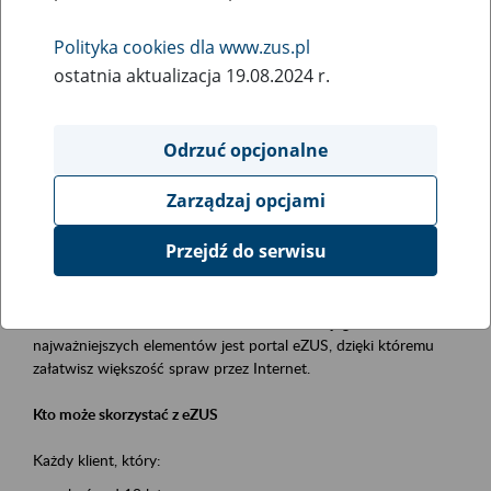
Polityka cookies dla www.zus.pl
Rodzaj wydarzenia
ostatnia aktualizacja 19.08.2024 r.
Szkolenia
Obszar merytoryczny
Odrzuć opcjonalne
obsługa klientów
Zarządzaj opcjami
Opis wydarzenia
Przejdź do serwisu
Platforma Usług Elektronicznych ZUS eZUS
to narzędzie, które ułatwia dostęp do usług świadczonych przez
Zakład Ubezpieczeń Społecznych. Jednym z jego
najważniejszych elementów jest portal eZUS, dzięki któremu
załatwisz większość spraw przez Internet.
Kto może skorzystać z eZUS
Każdy klient, który: