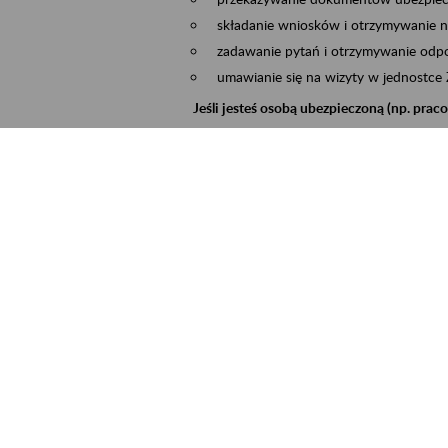
składanie wniosków i otrzymywanie n
zadawanie pytań i otrzymywanie odpo
umawianie się na wizyty w jednostce
Jeśli jesteś osobą ubezpieczoną (np. pra
możesz sprawdzić swoje dane zapisan
masz dostęp do informacji o stanie k
masz dostęp do informacji o wystawio
Jeśli jesteś płatnikiem składek (np. przeds
możesz skorzystać z aplikacji ePłatnik
ubezpieczeń, wypełnisz i przekażesz
ZUS,
możesz złożyć wniosek o wydanie zaśw
masz dostęp do zwolnień lekarskich 
Jeśli jesteś świadczeniobiorcą
masz dostęp m.in. do formularza PIT 
do formularza PIT 40A, czyli roczneg