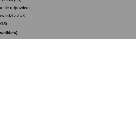
a nie odpowiedzi,
wiedzi z ZUS,
 ZUS.
cownikiem)
e na koncie w ZUS,
onta ubezpieczonego,
nych zwolnieniach lekarskich - e-ZLA
iębiorcą)
, za pomocą której m.in. zgłosisz pracownika do
 dokumenty rozliczeniowe z wykorzystaniem danych z bazy
iadczenia o niezaleganiu i odebrać go na eZUS,
swoich pracowników - e-ZLA
11A, czyli informacji o dochodach uzyskanych od ZUS lub
o obliczenia podatku przez ZUS,