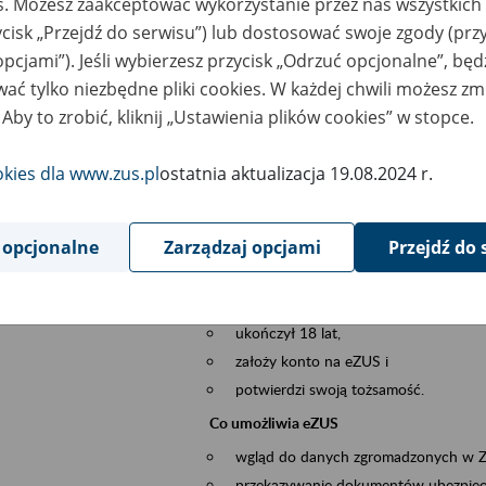
es. Możesz zaakceptować wykorzystanie przez nas wszystkich 
dzaj wydarzenia
Szkolenia
ycisk „Przejdź do serwisu”) lub dostosować swoje zgody (przy
opcjami”). Jeśli wybierzesz przycisk „Odrzuć opcjonalne”, bę
szar merytoryczny
obsługa klientów
ać tylko niezbędne pliki cookies. W każdej chwili możesz zm
 Aby to zrobić, kliknij „Ustawienia plików cookies” w stopce.
is wydarzenia
Platforma Usług Elektronicznych ZUS eZ
to narzędzie, które ułatwia dostęp do u
okies dla www.zus.pl
ostatnia aktualizacja 19.08.2024 r.
Jednym z jego najważniejszych elementów 
spraw przez Internet.
 opcjonalne
Zarządzaj opcjami
Przejdź do 
Kto może skorzystać z eZUS
Każdy klient, który:
ukończył 18 lat,
założy konto na eZUS i
potwierdzi swoją tożsamość.
Co umożliwia eZUS
wgląd do danych zgromadzonych w 
przekazywanie dokumentów ubezpiec