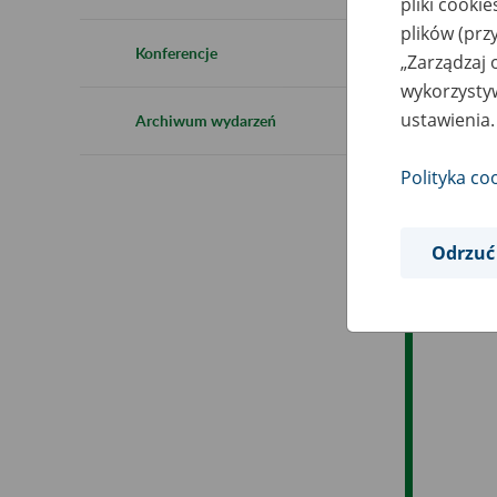
pliki cooki
Ro
plików (prz
Konferencje
„Zarządzaj 
Ob
wykorzystyw
ustawienia.
Archiwum wydarzeń
Op
Polityka co
Odrzuć