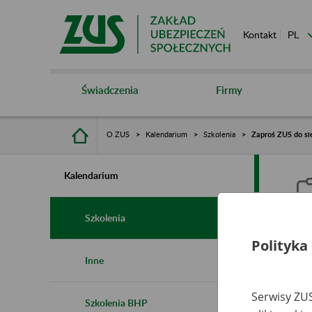
Kontakt
Świadczenia
Firmy
O ZUS
Kalendarium
Szkolenia
Zaproś ZUS do sie
Kalendarium
Szkolenia
Polityka
Z
Inne
s
Serwisy ZUS
Szkolenia BHP