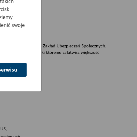
takich
cisk
dziemy
ienić swoje
US
sług świadczonych przez Zakład Ubezpieczeń Społecznych.
jest portal eZUS, dzięki któremu załatwisz większość
serwisu
ZUS,
zeniowych,