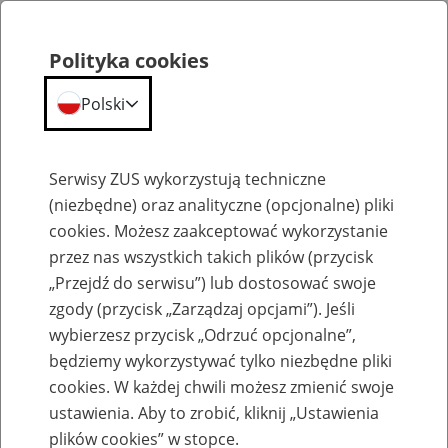
Polityka cookies
Polski
Menu
Szukaj
Serwisy ZUS wykorzystują techniczne
(niezbędne) oraz analityczne (opcjonalne) pliki
cookies. Możesz zaakceptować wykorzystanie
Szkolenia
przez nas wszystkich takich plików (przycisk
„Przejdź do serwisu”) lub dostosować swoje
zgody (przycisk „Zarządzaj opcjami”). Jeśli
wybierzesz przycisk „Odrzuć opcjonalne”,
będziemy wykorzystywać tylko niezbędne pliki
cookies. W każdej chwili możesz zmienić swoje
Zaproś ZUS do siebie - zakładanie profili
ustawienia. Aby to zrobić, kliknij „Ustawienia
eZUS w siedzibie Twojej firmy
plików cookies” w stopce.