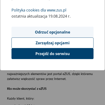
Polityka cookies dla www.zus.pl
Rodzaj wydarzenia
ostatnia aktualizacja 19.08.2024 r.
Szkolenia
Obszar merytoryczny
Odrzuć opcjonalne
obsługa klientów
Zarządzaj opcjami
Opis wydarzenia
Przejdź do serwisu
Platforma Usług Elektronicznych ZUS eZUS
to narzędzie, które ułatwia dostęp do usług świadczonych przez
Zakład Ubezpieczeń Społecznych. Jednym z jego
najważniejszych elementów jest portal eZUS, dzięki któremu
załatwisz większość spraw przez Internet.
Kto może skorzystać z eZUS
Każdy klient, który: