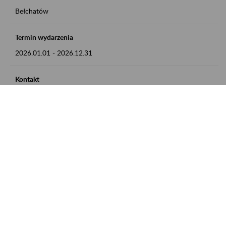
Bełchatów
Termin wydarzenia
2026.01.01
-
2026.12.31
Kontakt
zgłoszenia przyjmujemy w godz. 8:00 - 15:00, pod numerem
telefonu: 44 635 62 54
Zobacz także
Zaproś ZUS do siebie: Aktywni 50+