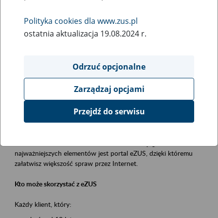
Polityka cookies dla www.zus.pl
Rodzaj wydarzenia
ostatnia aktualizacja 19.08.2024 r.
Szkolenia
Obszar merytoryczny
Odrzuć opcjonalne
obsługa klientów
Zarządzaj opcjami
Opis wydarzenia
Przejdź do serwisu
Platforma Usług Elektronicznych ZUS eZUS
to narzędzie, które ułatwia dostęp do usług świadczonych przez
Zakład Ubezpieczeń Społecznych. Jednym z jego
najważniejszych elementów jest portal eZUS, dzięki któremu
załatwisz większość spraw przez Internet.
Kto może skorzystać z eZUS
Każdy klient, który: