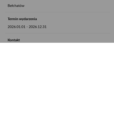
Bełchatów
Termin wydarzenia
2026.01.01
-
2026.12.31
Kontakt
zgłoszenia przyjmujemy w godz. 8:00 - 15:00, pod numerem
telefonu: 44 635 62 54
Zobacz także
Zaproś ZUS do siebie: Aktywni 50+