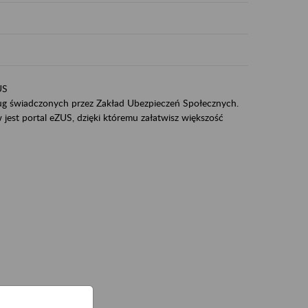
US
sług świadczonych przez Zakład Ubezpieczeń Społecznych.
jest portal eZUS, dzięki któremu załatwisz większość
ZUS,
zeniowych,