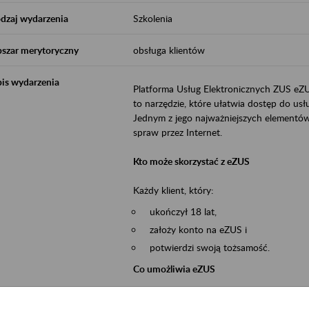
dzaj wydarzenia
Szkolenia
szar merytoryczny
obsługa klientów
is wydarzenia
Platforma Usług Elektronicznych ZUS eZ
to narzędzie, które ułatwia dostęp do u
Jednym z jego najważniejszych elementów 
spraw przez Internet.
Kto może skorzystać z eZUS
Każdy klient, który:
ukończył 18 lat,
założy konto na eZUS i
potwierdzi swoją tożsamość.
Co umożliwia eZUS
wgląd do danych zgromadzonych w 
przekazywanie dokumentów ubezpiec