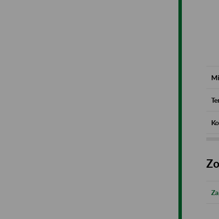
Mi
Te
Ko
Zo
Za