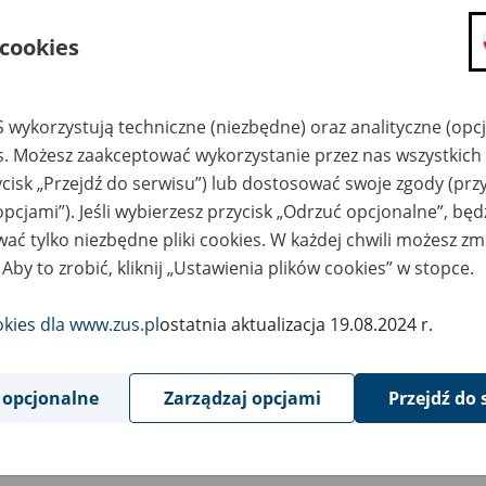
składanie wniosków i otrzymywanie n
 cookies
zadawanie pytań i otrzymywanie odpo
umawianie się na wizyty w jednostce
Jeśli jesteś osobą ubezpieczoną (np. pra
 wykorzystują techniczne (niezbędne) oraz analityczne (opc
możesz sprawdzić swoje dane zapisan
es. Możesz zaakceptować wykorzystanie przez nas wszystkich 
masz dostęp do informacji o stanie k
ycisk „Przejdź do serwisu”) lub dostosować swoje zgody (przy
masz dostęp do informacji o wystawio
opcjami”). Jeśli wybierzesz przycisk „Odrzuć opcjonalne”, bę
ać tylko niezbędne pliki cookies. W każdej chwili możesz zm
Jeśli jesteś płatnikiem składek (np. przeds
 Aby to zrobić, kliknij „Ustawienia plików cookies” w stopce.
możesz skorzystać z aplikacji ePłatnik
ubezpieczeń, wypełnisz i przekażesz
ZUS,
okies dla www.zus.pl
ostatnia aktualizacja 19.08.2024 r.
możesz złożyć wniosek o wydanie zaśw
masz dostęp do zwolnień lekarskich 
 opcjonalne
Zarządzaj opcjami
Przejdź do 
Jeśli jesteś świadczeniobiorcą
masz dostęp m.in. do formularza PIT 
do formularza PIT 40A, czyli roczneg