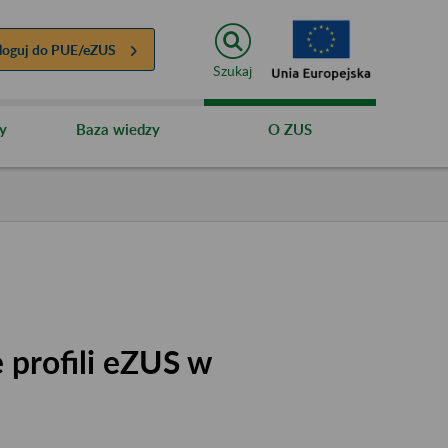
loguj do
PUE/eZUS
Szukaj
y
Baza wiedzy
O ZUS
 profili eZUS w