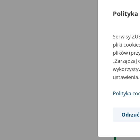
Polityka
Serwisy ZUS
pliki cooki
plików (prz
„Zarządzaj 
wykorzystyw
ustawienia.
Polityka co
Odrzuć