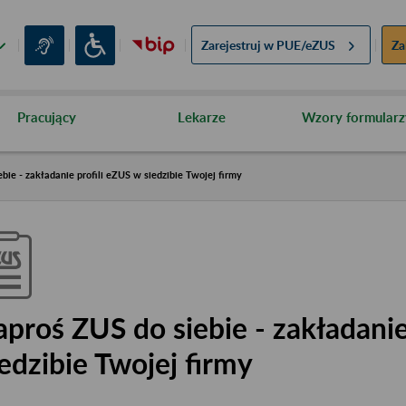
Zarejestruj w
PUE/eZUS
Za
Pracujący
Lekarze
Wzory formularz
bie - zakładanie profili eZUS w siedzibie Twojej firmy
aproś ZUS do siebie - zakładanie
iedzibie Twojej firmy