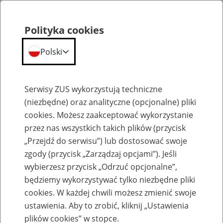
Polityka cookies
Polski
Menu
Szukaj
Serwisy ZUS wykorzystują techniczne
(niezbędne) oraz analityczne (opcjonalne) pliki
cookies. Możesz zaakceptować wykorzystanie
Szkolenia
przez nas wszystkich takich plików (przycisk
„Przejdź do serwisu”) lub dostosować swoje
zgody (przycisk „Zarządzaj opcjami”). Jeśli
wybierzesz przycisk „Odrzuć opcjonalne”,
będziemy wykorzystywać tylko niezbędne pliki
cookies. W każdej chwili możesz zmienić swoje
Zaproś ZUS do siebie - zakładanie profili
ustawienia. Aby to zrobić, kliknij „Ustawienia
eZUS w siedzibie Twojej firmy
plików cookies” w stopce.