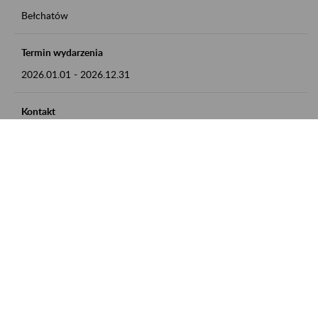
Bełchatów
Termin wydarzenia
2026.01.01
-
2026.12.31
Kontakt
zgłoszenia przyjmujemy w godz. 8:00 - 15:00, pod numerem
telefonu: 44 635 62 54
Zobacz także
Zaproś ZUS do siebie: Aktywni 50+