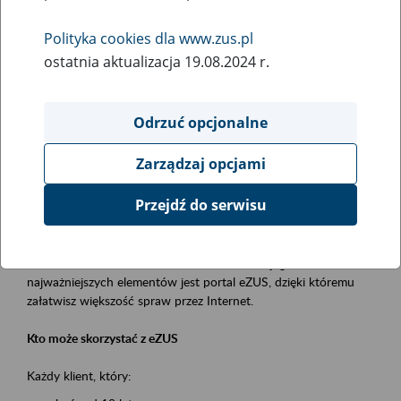
Polityka cookies dla www.zus.pl
Rodzaj wydarzenia
ostatnia aktualizacja 19.08.2024 r.
Szkolenia
Obszar merytoryczny
Odrzuć opcjonalne
obsługa klientów
Zarządzaj opcjami
Opis wydarzenia
Przejdź do serwisu
Platforma Usług Elektronicznych ZUS eZUS
to narzędzie, które ułatwia dostęp do usług świadczonych przez
Zakład Ubezpieczeń Społecznych. Jednym z jego
najważniejszych elementów jest portal eZUS, dzięki któremu
załatwisz większość spraw przez Internet.
Kto może skorzystać z eZUS
Każdy klient, który: