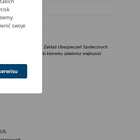
takich
cisk
dziemy
ienić swoje
US
sług świadczonych przez Zakład Ubezpieczeń Społecznych.
jest portal eZUS, dzięki któremu załatwisz większość
serwisu
ZUS,
zeniowych,