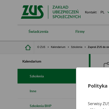
Kontakt
Świadczenia
Firmy
O ZUS
Kalendarium
Szkolenia
Zaproś ZUS do sie
Kalendarium
Szkolenia
Polityka
Z
Inne
s
Serwisy ZUS
Szkolenia BHP