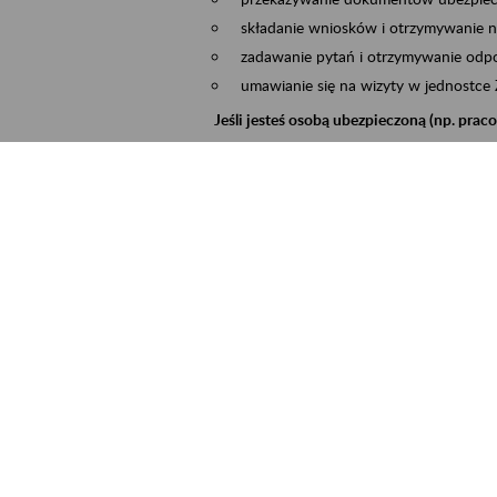
składanie wniosków i otrzymywanie n
zadawanie pytań i otrzymywanie odpo
umawianie się na wizyty w jednostce
Jeśli jesteś osobą ubezpieczoną (np. pra
możesz sprawdzić swoje dane zapisan
masz dostęp do informacji o stanie k
masz dostęp do informacji o wystawio
Jeśli jesteś płatnikiem składek (np. przeds
możesz skorzystać z aplikacji ePłatnik
ubezpieczeń, wypełnisz i przekażesz
ZUS,
możesz złożyć wniosek o wydanie zaśw
masz dostęp do zwolnień lekarskich 
Jeśli jesteś świadczeniobiorcą
masz dostęp m.in. do formularza PIT 
do formularza PIT 40A, czyli roczneg