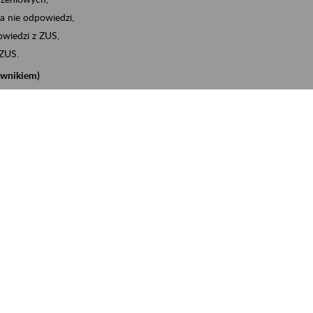
a nie odpowiedzi,
wiedzi z ZUS,
 ZUS.
cownikiem)
e na koncie w ZUS,
onta ubezpieczonego,
nych zwolnieniach lekarskich - e-ZLA
iębiorcą)
, za pomocą której m.in. zgłosisz pracownika do
 dokumenty rozliczeniowe z wykorzystaniem danych z bazy
iadczenia o niezaleganiu i odebrać go na eZUS,
swoich pracowników - e-ZLA
11A, czyli informacji o dochodach uzyskanych od ZUS lub
o obliczenia podatku przez ZUS,