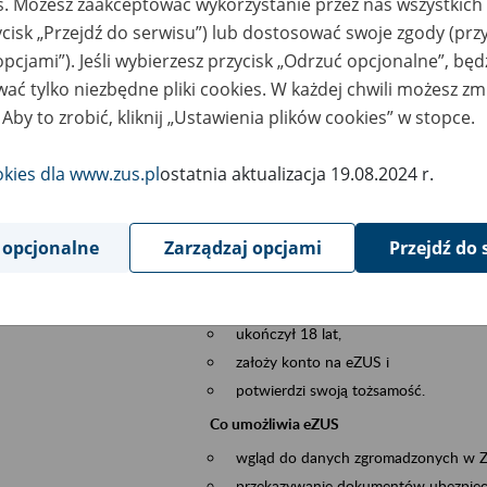
es. Możesz zaakceptować wykorzystanie przez nas wszystkich 
dzaj wydarzenia
Szkolenia
ycisk „Przejdź do serwisu”) lub dostosować swoje zgody (przy
opcjami”). Jeśli wybierzesz przycisk „Odrzuć opcjonalne”, bę
szar merytoryczny
obsługa klientów
ać tylko niezbędne pliki cookies. W każdej chwili możesz zm
 Aby to zrobić, kliknij „Ustawienia plików cookies” w stopce.
is wydarzenia
Platforma Usług Elektronicznych ZUS eZ
to narzędzie, które ułatwia dostęp do u
okies dla www.zus.pl
ostatnia aktualizacja 19.08.2024 r.
Jednym z jego najważniejszych elementów 
spraw przez Internet.
 opcjonalne
Zarządzaj opcjami
Przejdź do 
Kto może skorzystać z eZUS
Każdy klient, który:
ukończył 18 lat,
założy konto na eZUS i
potwierdzi swoją tożsamość.
Co umożliwia eZUS
wgląd do danych zgromadzonych w 
przekazywanie dokumentów ubezpiec