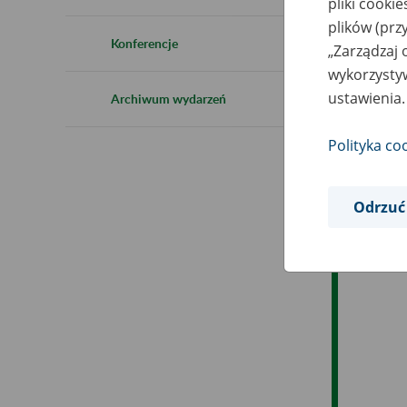
pliki cooki
Ro
plików (prz
Konferencje
„Zarządzaj 
Ob
wykorzystyw
ustawienia.
Archiwum wydarzeń
Op
Polityka co
Odrzuć