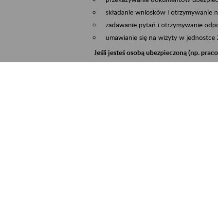
składanie wniosków i otrzymywanie n
zadawanie pytań i otrzymywanie odpo
umawianie się na wizyty w jednostce
Jeśli jesteś osobą ubezpieczoną (np. pra
możesz sprawdzić swoje dane zapisan
masz dostęp do informacji o stanie k
masz dostęp do informacji o wystawio
Jeśli jesteś płatnikiem składek (np. przeds
możesz skorzystać z aplikacji ePłatnik
ubezpieczeń, wypełnisz i przekażesz
ZUS,
możesz złożyć wniosek o wydanie zaśw
masz dostęp do zwolnień lekarskich 
Jeśli jesteś świadczeniobiorcą
masz dostęp m.in. do formularza PIT 
do formularza PIT 40A, czyli roczneg