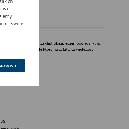
takich
cisk
dziemy
ienić swoje
US
sług świadczonych przez Zakład Ubezpieczeń Społecznych.
jest portal eZUS, dzięki któremu załatwisz większość
serwisu
ZUS,
zeniowych,