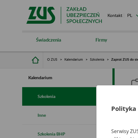
Kontakt
Świadczenia
Firmy
O ZUS
Kalendarium
Szkolenia
Zaproś ZUS do sie
Kalendarium
Szkolenia
Polityka
Z
Inne
s
Serwisy ZUS
Szkolenia BHP