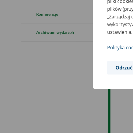
pliki cooki
Ro
plików (prz
Konferencje
„Zarządzaj 
Ob
wykorzystyw
ustawienia.
Archiwum wydarzeń
Op
Polityka co
Odrzuć