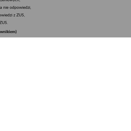
a nie odpowiedzi,
wiedzi z ZUS,
 ZUS.
cownikiem)
e na koncie w ZUS,
onta ubezpieczonego,
nych zwolnieniach lekarskich - e-ZLA
iębiorcą)
, za pomocą której m.in. zgłosisz pracownika do
 dokumenty rozliczeniowe z wykorzystaniem danych z bazy
iadczenia o niezaleganiu i odebrać go na eZUS,
swoich pracowników - e-ZLA
11A, czyli informacji o dochodach uzyskanych od ZUS lub
o obliczenia podatku przez ZUS,