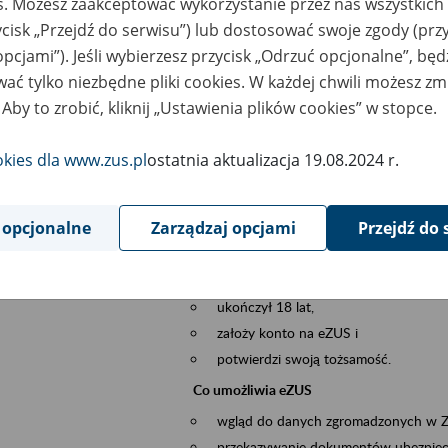
es. Możesz zaakceptować wykorzystanie przez nas wszystkich 
dzaj wydarzenia
Szkolenia
ycisk „Przejdź do serwisu”) lub dostosować swoje zgody (przy
opcjami”). Jeśli wybierzesz przycisk „Odrzuć opcjonalne”, bę
szar merytoryczny
obsługa klientów
ać tylko niezbędne pliki cookies. W każdej chwili możesz zm
 Aby to zrobić, kliknij „Ustawienia plików cookies” w stopce.
is wydarzenia
Platforma Usług Elektronicznych ZUS eZ
to narzędzie, które ułatwia dostęp do u
okies dla www.zus.pl
ostatnia aktualizacja 19.08.2024 r.
Jednym z jego najważniejszych elementów 
spraw przez Internet.
 opcjonalne
Zarządzaj opcjami
Przejdź do 
Kto może skorzystać z eZUS
Każdy klient, który:
ukończył 18 lat,
założy konto na eZUS i
potwierdzi swoją tożsamość.
Co umożliwia eZUS
wgląd do danych zgromadzonych w 
przekazywanie dokumentów ubezpiec